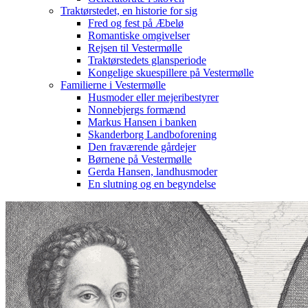
Traktørstedet, en historie for sig
Fred og fest på Æbelø
Romantiske omgivelser
Rejsen til Vestermølle
Traktørstedets glansperiode
Kongelige skuespillere på Vestermølle
Familierne i Vestermølle
Husmoder eller mejeribestyrer
Nonnebjergs formænd
Markus Hansen i banken
Skanderborg Landboforening
Den fraværende gårdejer
Børnene på Vestermølle
Gerda Hansen, landhusmoder
En slutning og en begyndelse