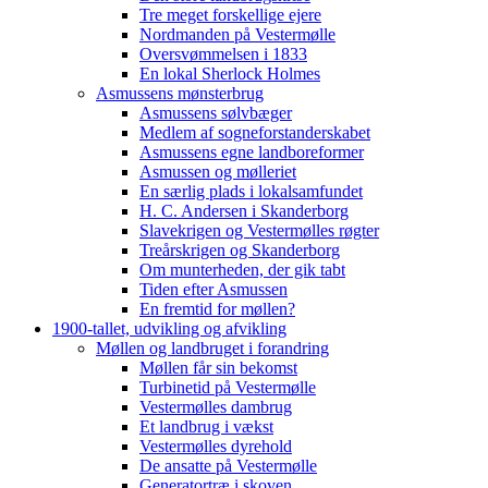
Tre meget forskellige ejere
Nordmanden på Vestermølle
Oversvømmelsen i 1833
En lokal Sherlock Holmes
Asmussens mønsterbrug
Asmussens sølvbæger
Medlem af sogneforstanderskabet
Asmussens egne landboreformer
Asmussen og mølleriet
En særlig plads i lokalsamfundet
H. C. Andersen i Skanderborg
Slavekrigen og Vestermølles røgter
Treårskrigen og Skanderborg
Om munterheden, der gik tabt
Tiden efter Asmussen
En fremtid for møllen?
1900-tallet, udvikling og afvikling
Møllen og landbruget i forandring
Møllen får sin bekomst
Turbinetid på Vestermølle
Vestermølles dambrug
Et landbrug i vækst
Vestermølles dyrehold
De ansatte på Vestermølle
Generatortræ i skoven