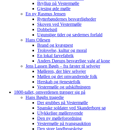
Bryllup på Vestermølle
Gjesing øde mølle
En ny Rasmus Jensen
Rytterbøndernes besværligheder
Skoven ved Vestermølle
Dobbelspil
Ugunstige tider og sædernes forfald
Hans Ollesen
Brand og kvægpest
Trolovelse, kultur og moral
En lokal farvefabrik
Anders Dørups besværlige valg af kone
Jens Lassen Bøgh – fra fæster til selvejer
Mølleren, der blev selvejer
Møllen og det omvandrende folk
Herskab og tjenestefolk
Vestermølle og udskiftningen
1800-tallet, omverdenen trænger sig på
Hans Bøghs tragedie
Der grubbes på Vestermølle
Spanske soldater ved Skanderborg sø
Ulykkelige møllersvende
Den ny mølleforordning
Vestermølle på tvangsauktion
Den store landbrugskrise