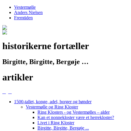
Vestermølle
Anders Nielsen
Fremtiden
historikerne fortæller
Birgitte, Birgitte, Bergøje …
artikler
1500-tallet, konge, adel, borger og bønder
Vestermølle og Ring Kloster
Ring Klosters - og Vestermølles – alder
Kan et nonnekloster være et herrekloster?
Livet i Ring Kloster
Birgitte, Birgitte, Bergøje ...