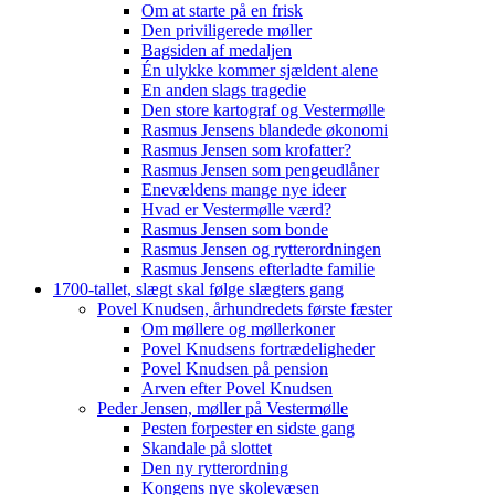
Om at starte på en frisk
Den priviligerede møller
Bagsiden af medaljen
Én ulykke kommer sjældent alene
En anden slags tragedie
Den store kartograf og Vestermølle
Rasmus Jensens blandede økonomi
Rasmus Jensen som krofatter?
Rasmus Jensen som pengeudlåner
Enevældens mange nye ideer
Hvad er Vestermølle værd?
Rasmus Jensen som bonde
Rasmus Jensen og rytterordningen
Rasmus Jensens efterladte familie
1700-tallet, slægt skal følge slægters gang
Povel Knudsen, århundredets første fæster
Om møllere og møllerkoner
Povel Knudsens fortrædeligheder
Povel Knudsen på pension
Arven efter Povel Knudsen
Peder Jensen, møller på Vestermølle
Pesten forpester en sidste gang
Skandale på slottet
Den ny rytterordning
Kongens nye skolevæsen