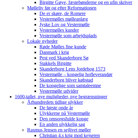
Birgitte Gøye, fæstebønderne og en ufin skriver
Mølleliv før og efter Reformationen
De er skøre, de Romere
Vestermølles mølleanlæg
Jyske Lov og Vestermølle
Vestermølles kunder
Vestermølle som arbejdsplads
Lokale nyheder
Røde Mølles fine kunde
Danmark i krig
Pest ved Skanderborg Sø
Stakkels Birgitte
Skanderborg Lens Jordebog 1573
Vestermølle – kongelig hofleverandør
Skanderborg bliver købstad
De kongelige som samtaleemne
Vestermølle udvider
1600-tallet, nye muligheder, nye begrænsninger
Århundredets tidlige ulykker
De første onde år
Ulykkerne på Vestermølle
Den omsorgsfulde konge
En anden ulykkelig sag
Rasmus Jensen en sejlivet møller
Christian 4.s krig mod kejseren