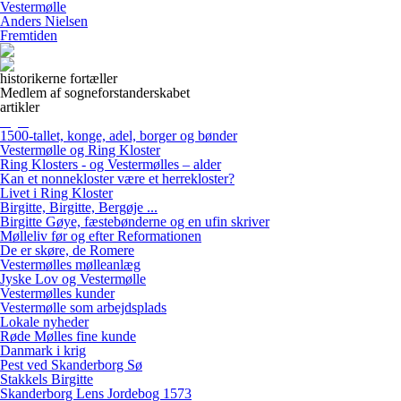
Vestermølle
Anders Nielsen
Fremtiden
historikerne fortæller
Medlem af sogneforstanderskabet
artikler
1500-tallet, konge, adel, borger og bønder
Vestermølle og Ring Kloster
Ring Klosters - og Vestermølles – alder
Kan et nonnekloster være et herrekloster?
Livet i Ring Kloster
Birgitte, Birgitte, Bergøje ...
Birgitte Gøye, fæstebønderne og en ufin skriver
Mølleliv før og efter Reformationen
De er skøre, de Romere
Vestermølles mølleanlæg
Jyske Lov og Vestermølle
Vestermølles kunder
Vestermølle som arbejdsplads
Lokale nyheder
Røde Mølles fine kunde
Danmark i krig
Pest ved Skanderborg Sø
Stakkels Birgitte
Skanderborg Lens Jordebog 1573