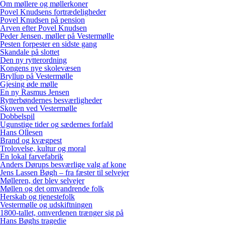
Om møllere og møllerkoner
Povel Knudsens fortrædeligheder
Povel Knudsen på pension
Arven efter Povel Knudsen
Peder Jensen, møller på Vestermølle
Pesten forpester en sidste gang
Skandale på slottet
Den ny rytterordning
Kongens nye skolevæsen
Bryllup på Vestermølle
Gjesing øde mølle
En ny Rasmus Jensen
Rytterbøndernes besværligheder
Skoven ved Vestermølle
Dobbelspil
Ugunstige tider og sædernes forfald
Hans Ollesen
Brand og kvægpest
Trolovelse, kultur og moral
En lokal farvefabrik
Anders Dørups besværlige valg af kone
Jens Lassen Bøgh – fra fæster til selvejer
Mølleren, der blev selvejer
Møllen og det omvandrende folk
Herskab og tjenestefolk
Vestermølle og udskiftningen
1800-tallet, omverdenen trænger sig på
Hans Bøghs tragedie