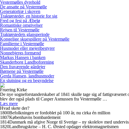
Vestermølles dyrehold
De ansatte på Vestermølle
Generatortræ i skoven
Traktørstedet, en historie for sig
Fred og fest på Æbelø
Romantiske omgivelser
Rejsen til Vestermølle
Traktørstedets glansperiode
Kongelige skuespillere på Vestermølle
Familierne i Vestermølle
Husmoder eller mejeribestyrer
Nonnebjergs formænd
Markus Hansen i banken
Skanderborg Landboforening
Den fraværende gårdejer
Børnene på Vestermølle
Gerda Hansen, landhusmoder
En slutning og en begyndelse
Fruering Kirke
De nye sogneforstanderskaber af 1841 skulle tage sig af fattigvæsenet 
blev der også plads til Casper Asmussen fra Vestermølle …
Læs mere
Hvad skete der?
1800
Befolkningen er fordoblet på 100 år, nu cirka én million
1807
Københavns bombardement
1814
Danmark må afgive Norge til Sverige – ny skolelov med undervis
1820
Landbrugskrise – H. C. Ørsted opdager elektromagnetismen