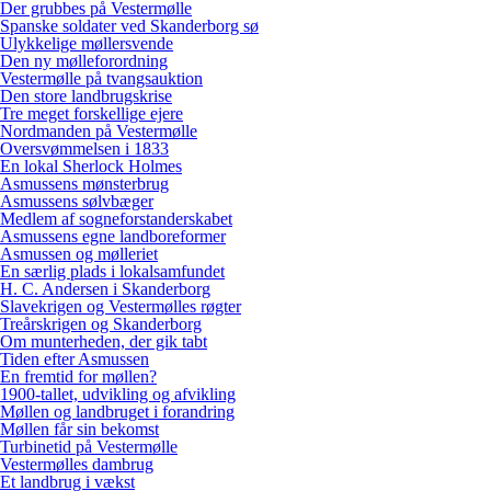
Der grubbes på Vestermølle
Spanske soldater ved Skanderborg sø
Ulykkelige møllersvende
Den ny mølleforordning
Vestermølle på tvangsauktion
Den store landbrugskrise
Tre meget forskellige ejere
Nordmanden på Vestermølle
Oversvømmelsen i 1833
En lokal Sherlock Holmes
Asmussens mønsterbrug
Asmussens sølvbæger
Medlem af sogneforstanderskabet
Asmussens egne landboreformer
Asmussen og mølleriet
En særlig plads i lokalsamfundet
H. C. Andersen i Skanderborg
Slavekrigen og Vestermølles røgter
Treårskrigen og Skanderborg
Om munterheden, der gik tabt
Tiden efter Asmussen
En fremtid for møllen?
1900-tallet, udvikling og afvikling
Møllen og landbruget i forandring
Møllen får sin bekomst
Turbinetid på Vestermølle
Vestermølles dambrug
Et landbrug i vækst