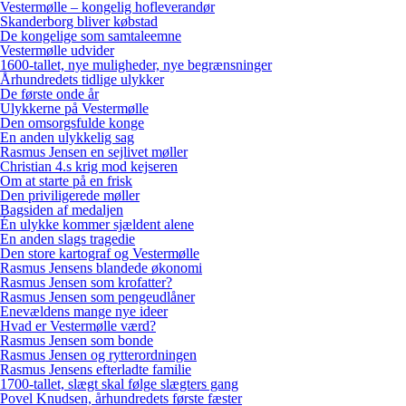
Vestermølle – kongelig hofleverandør
Skanderborg bliver købstad
De kongelige som samtaleemne
Vestermølle udvider
1600-tallet, nye muligheder, nye begrænsninger
Århundredets tidlige ulykker
De første onde år
Ulykkerne på Vestermølle
Den omsorgsfulde konge
En anden ulykkelig sag
Rasmus Jensen en sejlivet møller
Christian 4.s krig mod kejseren
Om at starte på en frisk
Den priviligerede møller
Bagsiden af medaljen
Én ulykke kommer sjældent alene
En anden slags tragedie
Den store kartograf og Vestermølle
Rasmus Jensens blandede økonomi
Rasmus Jensen som krofatter?
Rasmus Jensen som pengeudlåner
Enevældens mange nye ideer
Hvad er Vestermølle værd?
Rasmus Jensen som bonde
Rasmus Jensen og rytterordningen
Rasmus Jensens efterladte familie
1700-tallet, slægt skal følge slægters gang
Povel Knudsen, århundredets første fæster