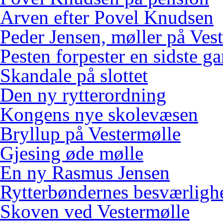
Arven efter Povel Knudsen
Peder Jensen, møller på Ves
Pesten forpester en sidste g
Skandale på slottet
Den ny rytterordning
Kongens nye skolevæsen
Bryllup på Vestermølle
Gjesing øde mølle
En ny Rasmus Jensen
Rytterbøndernes besværligh
Skoven ved Vestermølle