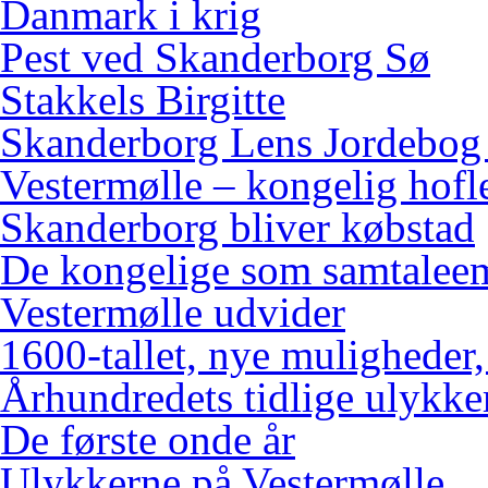
Danmark i krig
Pest ved Skanderborg Sø
Stakkels Birgitte
Skanderborg Lens Jordebog
Vestermølle – kongelig hofl
Skanderborg bliver købstad
De kongelige som samtalee
Vestermølle udvider
1600-tallet, nye muligheder
Århundredets tidlige ulykke
De første onde år
Ulykkerne på Vestermølle