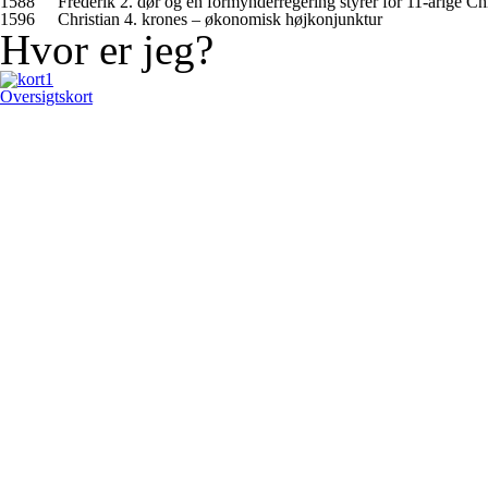
1588
Frederik 2. dør og en formynderregering styrer for 11-årige Chr
1596
Christian 4. krones – økonomisk højkonjunktur
Hvor er jeg?
Oversigtskort