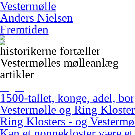
Vestermølle
Anders Nielsen
Fremtiden
historikerne fortæller
Vestermølles mølleanlæg
artikler
1500-tallet, konge, adel, bo
Vestermølle og Ring Kloster
Ring Klosters - og Vestermøl
Kan et nonnekloster være et 