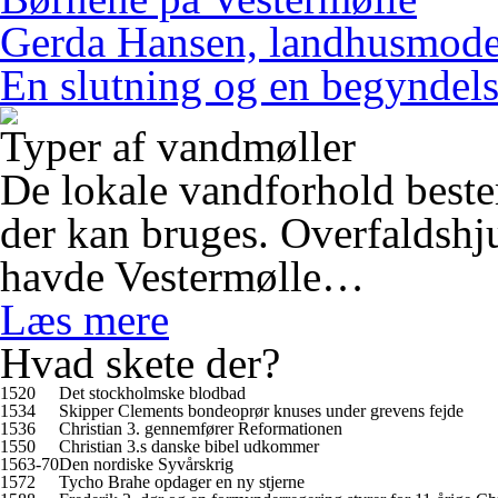
Gerda Hansen, landhusmode
En slutning og en begyndel
Typer af vandmøller
De lokale vandforhold beste
der kan bruges. Overfaldshju
havde Vestermølle…
Læs mere
Hvad skete der?
1520
Det stockholmske blodbad
1534
Skipper Clements bondeoprør knuses under grevens fejde
1536
Christian 3. gennemfører Reformationen
1550
Christian 3.s danske bibel udkommer
1563-70
Den nordiske Syvårskrig
1572
Tycho Brahe opdager en ny stjerne