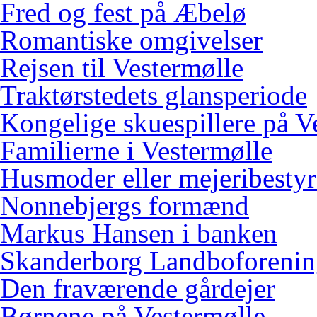
Fred og fest på Æbelø
Romantiske omgivelser
Rejsen til Vestermølle
Traktørstedets glansperiode
Kongelige skuespillere på V
Familierne i Vestermølle
Husmoder eller mejeribestyr
Nonnebjergs formænd
Markus Hansen i banken
Skanderborg Landboforeni
Den fraværende gårdejer
Børnene på Vestermølle