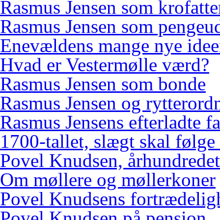
Rasmus Jensen som krofatte
Rasmus Jensen som pengeud
Enevældens mange nye idee
Hvad er Vestermølle værd?
Rasmus Jensen som bonde
Rasmus Jensen og rytterord
Rasmus Jensens efterladte f
1700-tallet, slægt skal følge
Povel Knudsen, århundredets
Om møllere og møllerkoner
Povel Knudsens fortrædelig
Povel Knudsen på pension