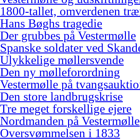
1800-tallet, omverdenen træ
Hans Bøghs tragedie
Der grubbes på Vestermølle
Spanske soldater ved Skand
Ulykkelige møllersvende
Den ny mølleforordning
Vestermølle på tvangsaukti
Den store landbrugskrise
Tre meget forskellige ejere
Nordmanden på Vestermølle
Oversvømmelsen i 1833