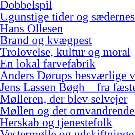
Dobbelspil
Ugunstige tider og sædernes
Hans Ollesen
Brand og kvægpest
Trolovelse, kultur og moral
En lokal farvefabrik
Anders Dørups besværlige v
Jens Lassen Bøgh – fra fæster
Mølleren, der blev selvejer
Møllen og det omvandrende
Herskab og tjenestefolk
Vestermølle og udskiftninge