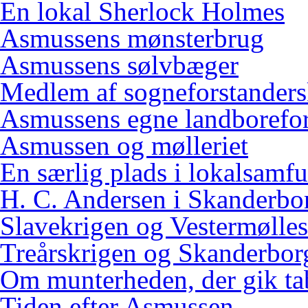
En lokal Sherlock Holmes
Asmussens mønsterbrug
Asmussens sølvbæger
Medlem af sogneforstanders
Asmussens egne landborefo
Asmussen og mølleriet
En særlig plads i lokalsamf
H. C. Andersen i Skanderbo
Slavekrigen og Vestermølles
Treårskrigen og Skanderbor
Om munterheden, der gik ta
Tiden efter Asmussen