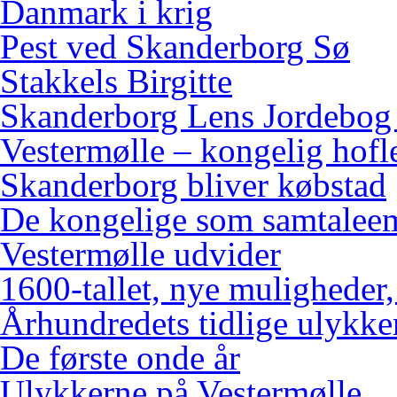
Danmark i krig
Pest ved Skanderborg Sø
Stakkels Birgitte
Skanderborg Lens Jordebog
Vestermølle – kongelig hofl
Skanderborg bliver købstad
De kongelige som samtalee
Vestermølle udvider
1600-tallet, nye muligheder
Århundredets tidlige ulykke
De første onde år
Ulykkerne på Vestermølle