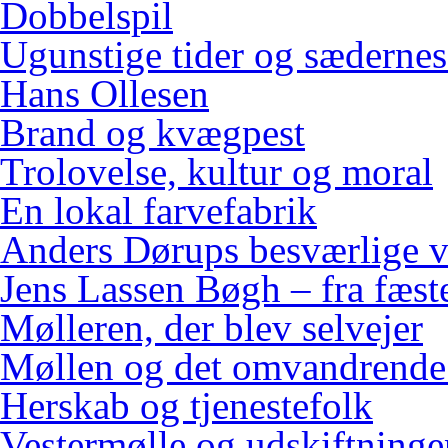
Dobbelspil
Ugunstige tider og sædernes
Hans Ollesen
Brand og kvægpest
Trolovelse, kultur og moral
En lokal farvefabrik
Anders Dørups besværlige v
Jens Lassen Bøgh – fra fæster
Mølleren, der blev selvejer
Møllen og det omvandrende
Herskab og tjenestefolk
Vestermølle og udskiftninge