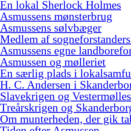
En lokal Sherlock Holmes
Asmussens mønsterbrug
Asmussens sølvbæger
Medlem af sogneforstanders
Asmussens egne landborefo
Asmussen og mølleriet
En særlig plads i lokalsamf
H. C. Andersen i Skanderbo
Slavekrigen og Vestermølles
Treårskrigen og Skanderbor
Om munterheden, der gik ta
Tiden efter Asmussen