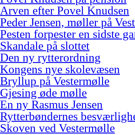
Arven efter Povel Knudsen
Peder Jensen, møller på Ves
Pesten forpester en sidste g
Skandale på slottet
Den ny rytterordning
Kongens nye skolevæsen
Bryllup på Vestermølle
Gjesing øde mølle
En ny Rasmus Jensen
Rytterbøndernes besværligh
Skoven ved Vestermølle