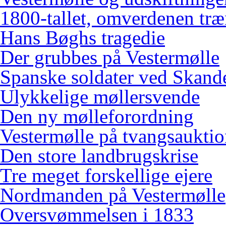
1800-tallet, omverdenen træ
Hans Bøghs tragedie
Der grubbes på Vestermølle
Spanske soldater ved Skand
Ulykkelige møllersvende
Den ny mølleforordning
Vestermølle på tvangsaukti
Den store landbrugskrise
Tre meget forskellige ejere
Nordmanden på Vestermølle
Oversvømmelsen i 1833