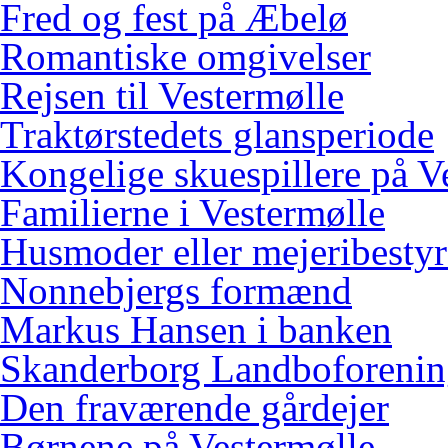
Fred og fest på Æbelø
Romantiske omgivelser
Rejsen til Vestermølle
Traktørstedets glansperiode
Kongelige skuespillere på V
Familierne i Vestermølle
Husmoder eller mejeribestyr
Nonnebjergs formænd
Markus Hansen i banken
Skanderborg Landboforeni
Den fraværende gårdejer
Børnene på Vestermølle