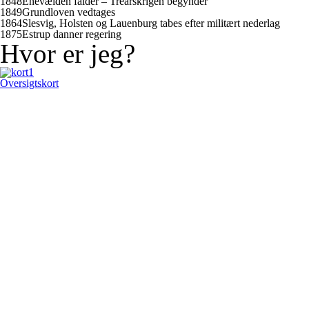
1848
Enevælden falder – Treårskrigen begynder
1849
Grundloven vedtages
1864
Slesvig, Holsten og Lauenburg tabes efter militært nederlag
1875
Estrup danner regering
Hvor er jeg?
Oversigtskort