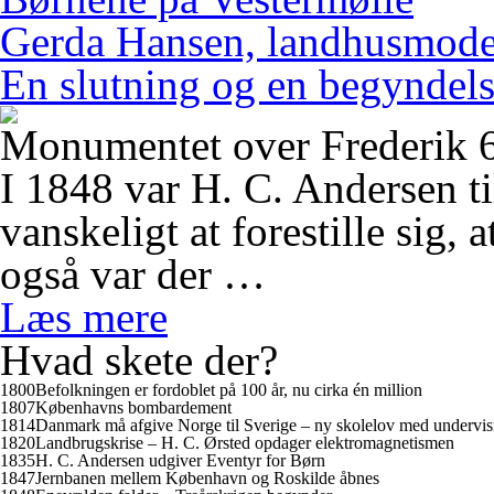
Gerda Hansen, landhusmode
En slutning og en begyndel
Monumentet over Frederik 6
I 1848 var H. C. Andersen ti
vanskeligt at forestille sig,
også var der …
Læs mere
Hvad skete der?
1800
Befolkningen er fordoblet på 100 år, nu cirka én million
1807
Københavns bombardement
1814
Danmark må afgive Norge til Sverige – ny skolelov med undervis
1820
Landbrugskrise – H. C. Ørsted opdager elektromagnetismen
1835
H. C. Andersen udgiver
Eventyr for Børn
1847
Jernbanen mellem København og Roskilde åbnes