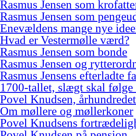
Rasmus Jensen som krofatte
Rasmus Jensen som pengeud
Enevældens mange nye idee
Hvad er Vestermølle værd?
Rasmus Jensen som bonde
Rasmus Jensen og rytterord
Rasmus Jensens efterladte f
1700-tallet, slægt skal følge
Povel Knudsen, århundredets
Om møllere og møllerkoner
Povel Knudsens fortrædelig
Povel Knudsen på pension