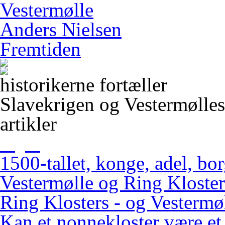
Vestermølle
Anders Nielsen
Fremtiden
historikerne fortæller
Slavekrigen og Vestermølles
artikler
1500-tallet, konge, adel, bo
Vestermølle og Ring Kloster
Ring Klosters - og Vestermøl
Kan et nonnekloster være et 