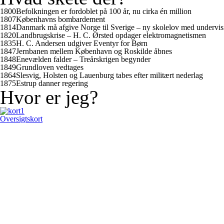
1800
Befolkningen er fordoblet på 100 år, nu cirka én million
1807
Københavns bombardement
1814
Danmark må afgive Norge til Sverige – ny skolelov med undervis
1820
Landbrugskrise – H. C. Ørsted opdager elektromagnetismen
1835
H. C. Andersen udgiver
Eventyr for Børn
1847
Jernbanen mellem København og Roskilde åbnes
1848
Enevælden falder – Treårskrigen begynder
1849
Grundloven vedtages
1864
Slesvig, Holsten og Lauenburg tabes efter militært nederlag
1875
Estrup danner regering
Hvor er jeg?
Oversigtskort