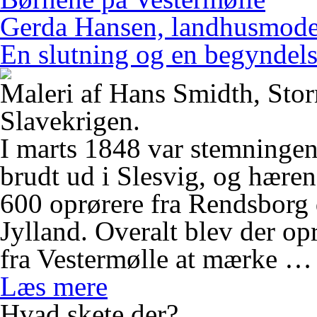
Gerda Hansen, landhusmode
En slutning og en begyndel
Maleri af Hans Smidth, Sto
Slavekrigen.
I marts 1848 var stemningen
brudt ud i Slesvig, og hæren
600 oprørere fra Rendsbor
Jylland. Overalt blev der op
fra Vestermølle at mærke …
Læs mere
Hvad skete der?