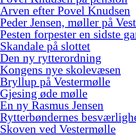
Arven efter Povel Knudsen
Peder Jensen, møller på Ves
Pesten forpester en sidste g
Skandale på slottet
Den ny rytterordning
Kongens nye skolevæsen
Bryllup på Vestermølle
Gjesing øde mølle
En ny Rasmus Jensen
Rytterbøndernes besværligh
Skoven ved Vestermølle