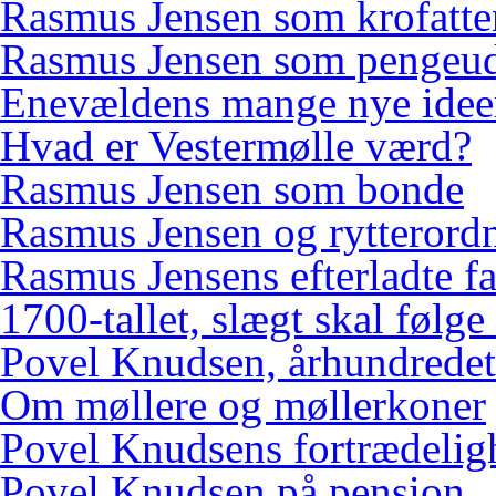
Rasmus Jensen som krofatte
Rasmus Jensen som pengeud
Enevældens mange nye idee
Hvad er Vestermølle værd?
Rasmus Jensen som bonde
Rasmus Jensen og rytterord
Rasmus Jensens efterladte f
1700-tallet, slægt skal følge
Povel Knudsen, århundredets
Om møllere og møllerkoner
Povel Knudsens fortrædelig
Povel Knudsen på pension