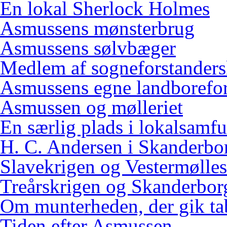
En lokal Sherlock Holmes
Asmussens mønsterbrug
Asmussens sølvbæger
Medlem af sogneforstanders
Asmussens egne landborefo
Asmussen og mølleriet
En særlig plads i lokalsamf
H. C. Andersen i Skanderbo
Slavekrigen og Vestermølles
Treårskrigen og Skanderbor
Om munterheden, der gik ta
Tiden efter Asmussen