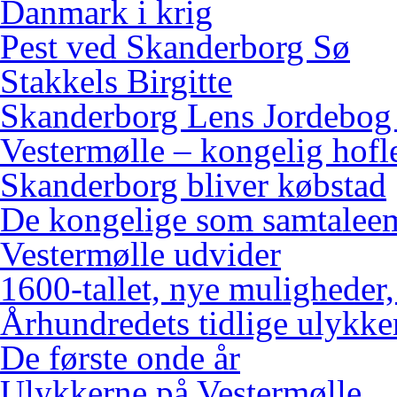
Danmark i krig
Pest ved Skanderborg Sø
Stakkels Birgitte
Skanderborg Lens Jordebog
Vestermølle – kongelig hofl
Skanderborg bliver købstad
De kongelige som samtalee
Vestermølle udvider
1600-tallet, nye muligheder
Århundredets tidlige ulykke
De første onde år
Ulykkerne på Vestermølle