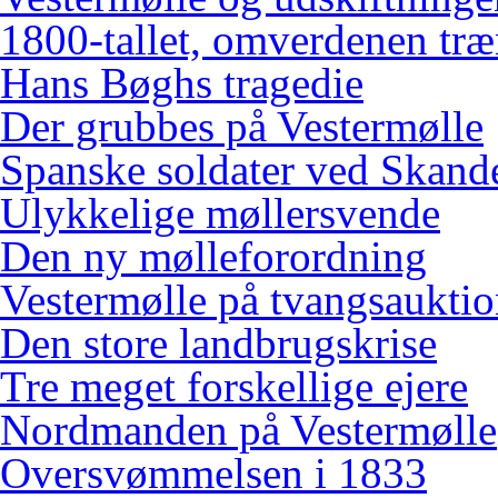
1800-tallet, omverdenen træ
Hans Bøghs tragedie
Der grubbes på Vestermølle
Spanske soldater ved Skand
Ulykkelige møllersvende
Den ny mølleforordning
Vestermølle på tvangsaukti
Den store landbrugskrise
Tre meget forskellige ejere
Nordmanden på Vestermølle
Oversvømmelsen i 1833