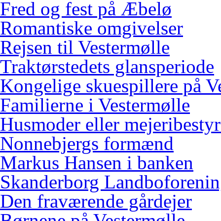
Fred og fest på Æbelø
Romantiske omgivelser
Rejsen til Vestermølle
Traktørstedets glansperiode
Kongelige skuespillere på V
Familierne i Vestermølle
Husmoder eller mejeribestyr
Nonnebjergs formænd
Markus Hansen i banken
Skanderborg Landboforeni
Den fraværende gårdejer
Børnene på Vestermølle