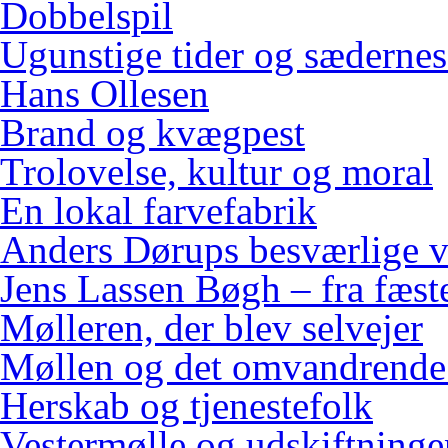
Dobbelspil
Ugunstige tider og sædernes
Hans Ollesen
Brand og kvægpest
Trolovelse, kultur og moral
En lokal farvefabrik
Anders Dørups besværlige v
Jens Lassen Bøgh – fra fæster
Mølleren, der blev selvejer
Møllen og det omvandrende
Herskab og tjenestefolk
Vestermølle og udskiftninge