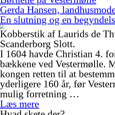
Gerda Hansen, landhusmode
En slutning og en begyndel
Kobberstik af Laurids de Th
Scanderborg Slott.
I 1604 havde Christian 4. for
bækkene ved Vestermølle. M
kongen retten til at bestemm
yderligere 160 år, før Veste
mulig forretning …
Læs mere
Hvad skete der?