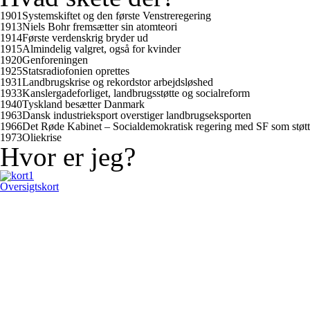
1901
Systemskiftet og den første Venstreregering
1913
Niels Bohr fremsætter sin atomteori
1914
Første verdenskrig bryder ud
1915
Almindelig valgret, også for kvinder
1920
Genforeningen
1925
Statsradiofonien oprettes
1931
Landbrugskrise og rekordstor arbejdsløshed
1933
Kanslergadeforliget, landbrugsstøtte og socialreform
1940
Tyskland besætter Danmark
1963
Dansk industrieksport overstiger landbrugseksporten
1966
Det Røde Kabinet – Socialdemokratisk regering med SF som støtt
1973
Oliekrise
Hvor er jeg?
Oversigtskort