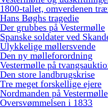
1800-tallet, omverdenen træ
Hans Bøghs tragedie
Der grubbes på Vestermølle
Spanske soldater ved Skand
Ulykkelige møllersvende
Den ny mølleforordning
Vestermølle på tvangsaukti
Den store landbrugskrise
Tre meget forskellige ejere
Nordmanden på Vestermølle
Oversvømmelsen i 1833