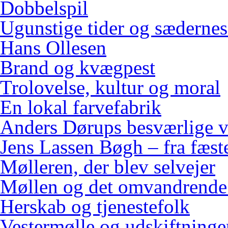
Dobbelspil
Ugunstige tider og sædernes
Hans Ollesen
Brand og kvægpest
Trolovelse, kultur og moral
En lokal farvefabrik
Anders Dørups besværlige v
Jens Lassen Bøgh – fra fæster
Mølleren, der blev selvejer
Møllen og det omvandrende
Herskab og tjenestefolk
Vestermølle og udskiftninge