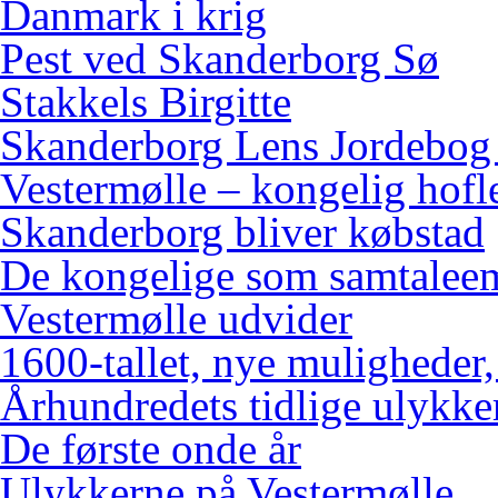
Danmark i krig
Pest ved Skanderborg Sø
Stakkels Birgitte
Skanderborg Lens Jordebog
Vestermølle – kongelig hofl
Skanderborg bliver købstad
De kongelige som samtalee
Vestermølle udvider
1600-tallet, nye muligheder
Århundredets tidlige ulykke
De første onde år
Ulykkerne på Vestermølle