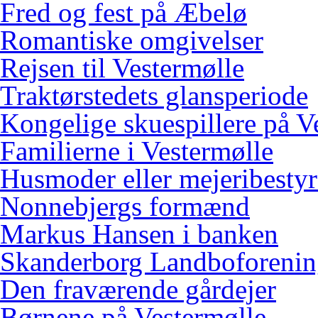
Fred og fest på Æbelø
Romantiske omgivelser
Rejsen til Vestermølle
Traktørstedets glansperiode
Kongelige skuespillere på V
Familierne i Vestermølle
Husmoder eller mejeribestyr
Nonnebjergs formænd
Markus Hansen i banken
Skanderborg Landboforeni
Den fraværende gårdejer
Børnene på Vestermølle