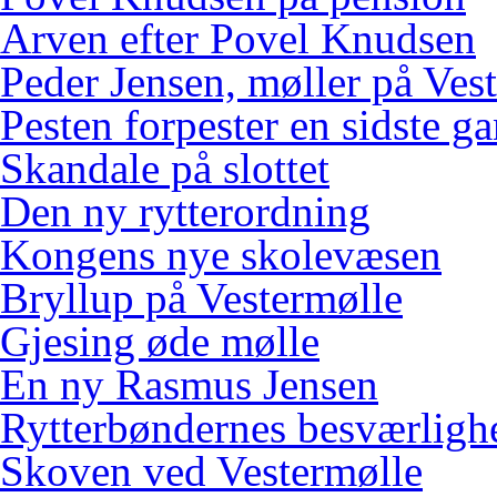
Arven efter Povel Knudsen
Peder Jensen, møller på Ves
Pesten forpester en sidste g
Skandale på slottet
Den ny rytterordning
Kongens nye skolevæsen
Bryllup på Vestermølle
Gjesing øde mølle
En ny Rasmus Jensen
Rytterbøndernes besværligh
Skoven ved Vestermølle