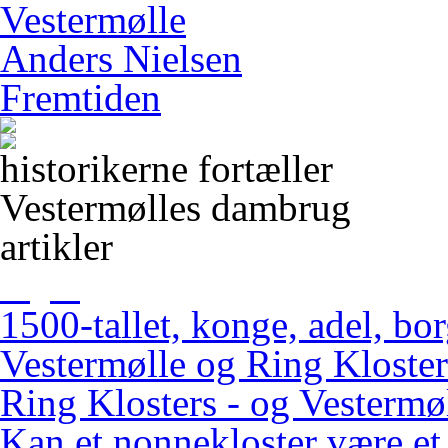
Vestermølle
Anders Nielsen
Fremtiden
historikerne fortæller
Vestermølles dambrug
artikler
1500-tallet, konge, adel, bo
Vestermølle og Ring Kloster
Ring Klosters - og Vestermøl
Kan et nonnekloster være et 