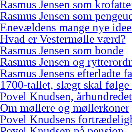
Rasmus Jensen som krofatte
Rasmus Jensen som pengeud
Enevældens mange nye idee
Hvad er Vestermølle værd?
Rasmus Jensen som bonde
Rasmus Jensen og rytterord
Rasmus Jensens efterladte f
1700-tallet, slægt skal følge
Povel Knudsen, århundredets
Om møllere og møllerkoner
Povel Knudsens fortrædelig
Povel Knudsen på pension