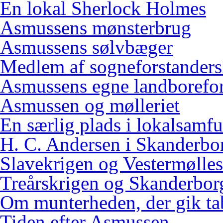
En lokal Sherlock Holmes
Asmussens mønsterbrug
Asmussens sølvbæger
Medlem af sogneforstanders
Asmussens egne landborefo
Asmussen og mølleriet
En særlig plads i lokalsamf
H. C. Andersen i Skanderbo
Slavekrigen og Vestermølles
Treårskrigen og Skanderbor
Om munterheden, der gik ta
Tiden efter Asmussen