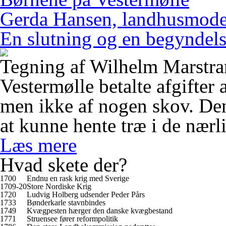
Gerda Hansen, landhusmode
En slutning og en begyndel
Tegning af Wilhelm Marstra
Vestermølle betalte afgifter 
men ikke af nogen skov. Den
at kunne hente træ i de nær
Læs mere
Hvad skete der?
1700
Endnu en rask krig med Sverige
1709-20
Store Nordiske Krig
1720
Ludvig Holberg udsender Peder Pårs
1733
Bønderkarle stavnbindes
1749
Kvægpesten hærger den danske kvægbestand
1771
Struensee fører reformpolitik