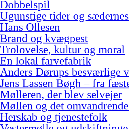
Dobbelspil
Ugunstige tider og sædernes
Hans Ollesen
Brand og kvægpest
Trolovelse, kultur og moral
En lokal farvefabrik
Anders Dørups besværlige v
Jens Lassen Bøgh – fra fæster
Mølleren, der blev selvejer
Møllen og det omvandrende
Herskab og tjenestefolk
Vestermølle og udskiftninge