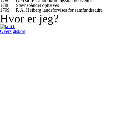
1786
Den store Landbokommission nedsættes
1788
Stavnsbåndet ophæves
1799
P. A. Heiberg landsforvises for samfundssatire
Hvor er jeg?
Oversigtskort