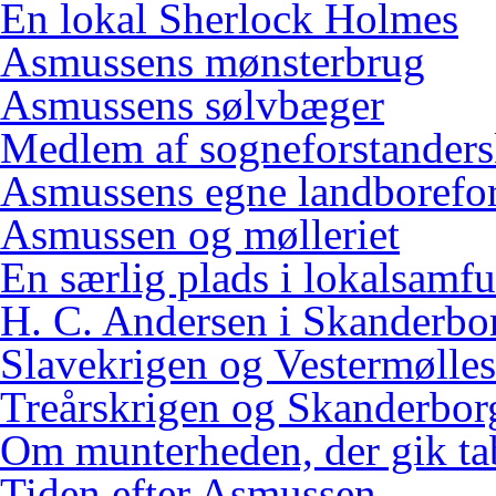
En lokal Sherlock Holmes
Asmussens mønsterbrug
Asmussens sølvbæger
Medlem af sogneforstanders
Asmussens egne landborefo
Asmussen og mølleriet
En særlig plads i lokalsamf
H. C. Andersen i Skanderbo
Slavekrigen og Vestermølles
Treårskrigen og Skanderbor
Om munterheden, der gik ta
Tiden efter Asmussen