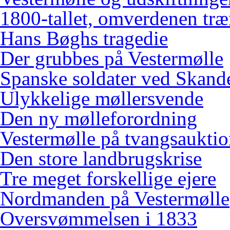
1800-tallet, omverdenen træ
Hans Bøghs tragedie
Der grubbes på Vestermølle
Spanske soldater ved Skand
Ulykkelige møllersvende
Den ny mølleforordning
Vestermølle på tvangsaukti
Den store landbrugskrise
Tre meget forskellige ejere
Nordmanden på Vestermølle
Oversvømmelsen i 1833