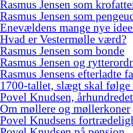
Rasmus Jensen som krofatte
Rasmus Jensen som pengeud
Enevældens mange nye idee
Hvad er Vestermølle værd?
Rasmus Jensen som bonde
Rasmus Jensen og rytterord
Rasmus Jensens efterladte f
1700-tallet, slægt skal følge
Povel Knudsen, århundredets
Om møllere og møllerkoner
Povel Knudsens fortrædelig
Povel Knudsen på pension