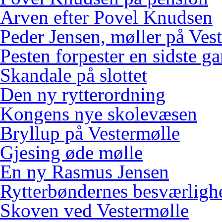
Arven efter Povel Knudsen
Peder Jensen, møller på Ves
Pesten forpester en sidste g
Skandale på slottet
Den ny rytterordning
Kongens nye skolevæsen
Bryllup på Vestermølle
Gjesing øde mølle
En ny Rasmus Jensen
Rytterbøndernes besværligh
Skoven ved Vestermølle