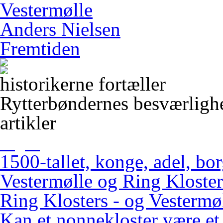
Vestermølle
Anders Nielsen
Fremtiden
historikerne fortæller
Rytterbøndernes besværligh
artikler
1500-tallet, konge, adel, bo
Vestermølle og Ring Kloster
Ring Klosters - og Vestermøl
Kan et nonnekloster være et 