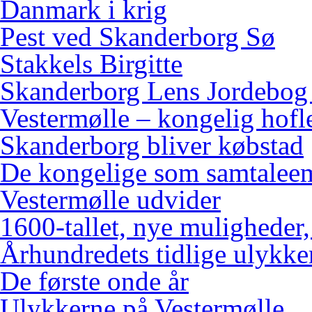
Danmark i krig
Pest ved Skanderborg Sø
Stakkels Birgitte
Skanderborg Lens Jordebog
Vestermølle – kongelig hofl
Skanderborg bliver købstad
De kongelige som samtalee
Vestermølle udvider
1600-tallet, nye muligheder
Århundredets tidlige ulykke
De første onde år
Ulykkerne på Vestermølle