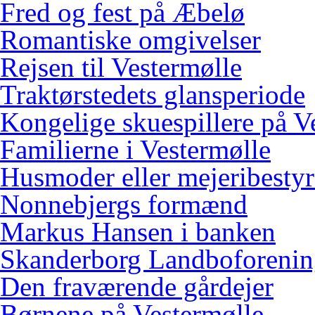
Fred og fest på Æbelø
Romantiske omgivelser
Rejsen til Vestermølle
Traktørstedets glansperiode
Kongelige skuespillere på V
Familierne i Vestermølle
Husmoder eller mejeribestyr
Nonnebjergs formænd
Markus Hansen i banken
Skanderborg Landboforeni
Den fraværende gårdejer
Børnene på Vestermølle