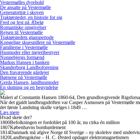
Vestermølles dyrehold
De ansatte på Vestermølle
Generatortræ i skoven
Traktørstedet, en historie for sig
Fred og fest på Æbelø
Romantiske omgivelser
Rejsen til Vestermølle
Traktørstedets glansperiode
Kongelige skuespillere på Vestermølle
Familierne i Vestermølle
Husmoder eller mejeribestyrer
Nonnebjergs formænd
Markus Hansen i banken
Skanderborg Landboforening
Den fraværende gårdejer
Børnene på Vestermølle
Gerda Hansen, landhusmoder
En slutning og en begyndelse
Maleri af Constantin Hansen 1860-64, Den grundlovgivende Rigsfors
Når det gjaldt landbrugsdriften var Casper Asmussen på Vestermølle mer
det første Landsting skulle vælges i 1849 …
Læs mere
Hvad skete der?
1800
Befolkningen er fordoblet på 100 år, nu cirka én million
1807
Københavns bombardement
1814
Danmark må afgive Norge til Sverige – ny skolelov med undervis
1820
Landbrugskrise – H. C. Ørsted opdager elektromagnetismen