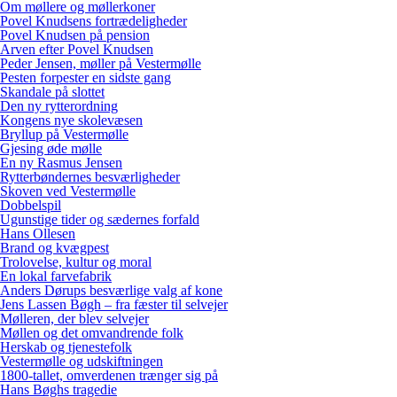
Om møllere og møllerkoner
Povel Knudsens fortrædeligheder
Povel Knudsen på pension
Arven efter Povel Knudsen
Peder Jensen, møller på Vestermølle
Pesten forpester en sidste gang
Skandale på slottet
Den ny rytterordning
Kongens nye skolevæsen
Bryllup på Vestermølle
Gjesing øde mølle
En ny Rasmus Jensen
Rytterbøndernes besværligheder
Skoven ved Vestermølle
Dobbelspil
Ugunstige tider og sædernes forfald
Hans Ollesen
Brand og kvægpest
Trolovelse, kultur og moral
En lokal farvefabrik
Anders Dørups besværlige valg af kone
Jens Lassen Bøgh – fra fæster til selvejer
Mølleren, der blev selvejer
Møllen og det omvandrende folk
Herskab og tjenestefolk
Vestermølle og udskiftningen
1800-tallet, omverdenen trænger sig på
Hans Bøghs tragedie