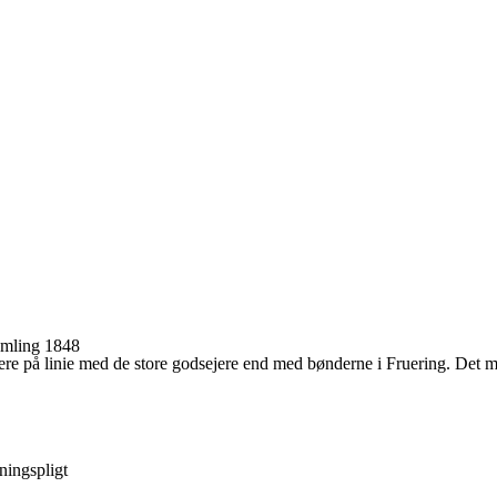
amling 1848
e på linie med de store godsejere end med bønderne i Fruering. Det måt
ningspligt