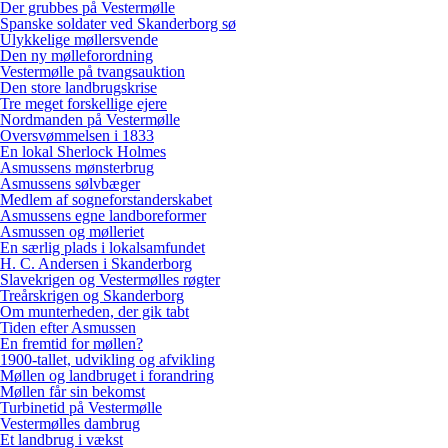
Der grubbes på Vestermølle
Spanske soldater ved Skanderborg sø
Ulykkelige møllersvende
Den ny mølleforordning
Vestermølle på tvangsauktion
Den store landbrugskrise
Tre meget forskellige ejere
Nordmanden på Vestermølle
Oversvømmelsen i 1833
En lokal Sherlock Holmes
Asmussens mønsterbrug
Asmussens sølvbæger
Medlem af sogneforstanderskabet
Asmussens egne landboreformer
Asmussen og mølleriet
En særlig plads i lokalsamfundet
H. C. Andersen i Skanderborg
Slavekrigen og Vestermølles røgter
Treårskrigen og Skanderborg
Om munterheden, der gik tabt
Tiden efter Asmussen
En fremtid for møllen?
1900-tallet, udvikling og afvikling
Møllen og landbruget i forandring
Møllen får sin bekomst
Turbinetid på Vestermølle
Vestermølles dambrug
Et landbrug i vækst