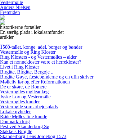
Vestermølle
Anders Nielsen
Fremtiden
historikerne fortæller
En særlig plads i lokalsamfundet
artikler
1500-tallet, konge, adel, borger og bønder
Vestermølle og Ring Kloster
Ring Klosters - og Vestermølles – alder
Kan et nonnekloster være et herrekloster?
Livet i Ring Kloster
Birgitte, Birgitte, Bergøje ...
Birgitte Gøye, fæstebønderne og en ufin skriver
Mølleliv før og efter Reformationen
De er skøre, de Romere
Vestermølles mølleanlæg
Jyske Lov og Vestermølle
Vestermølles kunder
Vestermølle som arbejdsplads
Lokale nyheder
Røde Mølles fine kunde
Danmark i krig
Pest ved Skanderborg Sø
Stakkels Birgitte
Skanderborg Lens Jordebog 1573