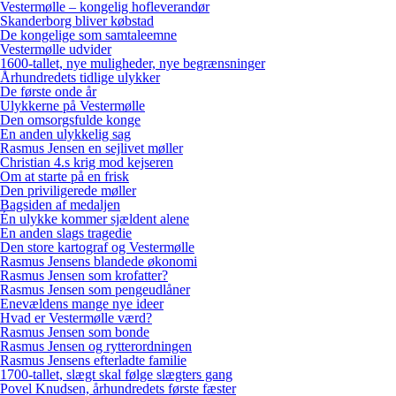
Vestermølle – kongelig hofleverandør
Skanderborg bliver købstad
De kongelige som samtaleemne
Vestermølle udvider
1600-tallet, nye muligheder, nye begrænsninger
Århundredets tidlige ulykker
De første onde år
Ulykkerne på Vestermølle
Den omsorgsfulde konge
En anden ulykkelig sag
Rasmus Jensen en sejlivet møller
Christian 4.s krig mod kejseren
Om at starte på en frisk
Den priviligerede møller
Bagsiden af medaljen
Én ulykke kommer sjældent alene
En anden slags tragedie
Den store kartograf og Vestermølle
Rasmus Jensens blandede økonomi
Rasmus Jensen som krofatter?
Rasmus Jensen som pengeudlåner
Enevældens mange nye ideer
Hvad er Vestermølle værd?
Rasmus Jensen som bonde
Rasmus Jensen og rytterordningen
Rasmus Jensens efterladte familie
1700-tallet, slægt skal følge slægters gang
Povel Knudsen, århundredets første fæster