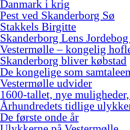
Danmark i krig
Pest ved Skanderborg Sø
Stakkels Birgitte
Skanderborg Lens Jordebog
Vestermølle – kongelig hofl
Skanderborg bliver købstad
De kongelige som samtalee
Vestermølle udvider
1600-tallet, nye muligheder
Århundredets tidlige ulykke
De første onde år
Ulykkerne på Vestermølle