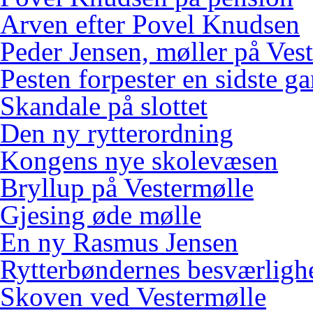
Arven efter Povel Knudsen
Peder Jensen, møller på Ves
Pesten forpester en sidste g
Skandale på slottet
Den ny rytterordning
Kongens nye skolevæsen
Bryllup på Vestermølle
Gjesing øde mølle
En ny Rasmus Jensen
Rytterbøndernes besværligh
Skoven ved Vestermølle