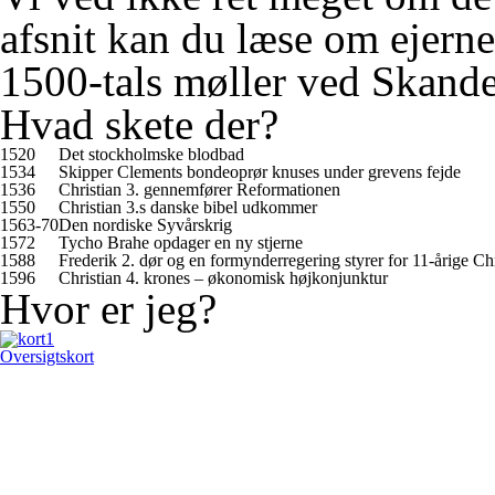
afsnit kan du læse om ejerne
1500-tals møller ved Skande
Hvad skete der?
1520
Det stockholmske blodbad
1534
Skipper Clements bondeoprør knuses under grevens fejde
1536
Christian 3. gennemfører Reformationen
1550
Christian 3.s danske bibel udkommer
1563-70
Den nordiske Syvårskrig
1572
Tycho Brahe opdager en ny stjerne
1588
Frederik 2. dør og en formynderregering styrer for 11-årige Chr
1596
Christian 4. krones – økonomisk højkonjunktur
Hvor er jeg?
Oversigtskort