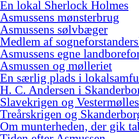
En lokal Sherlock Holmes
Asmussens mønsterbrug
Asmussens sølvbæger
Medlem af sogneforstanders
Asmussens egne landborefo
Asmussen og mølleriet
En særlig plads i lokalsamf
H. C. Andersen i Skanderbo
Slavekrigen og Vestermølles
Treårskrigen og Skanderbor
Om munterheden, der gik ta
Tiden efter Asmussen