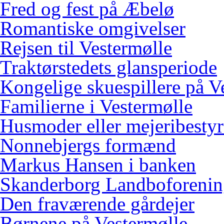
Fred og fest på Æbelø
Romantiske omgivelser
Rejsen til Vestermølle
Traktørstedets glansperiode
Kongelige skuespillere på V
Familierne i Vestermølle
Husmoder eller mejeribestyr
Nonnebjergs formænd
Markus Hansen i banken
Skanderborg Landboforeni
Den fraværende gårdejer
Børnene på Vestermølle