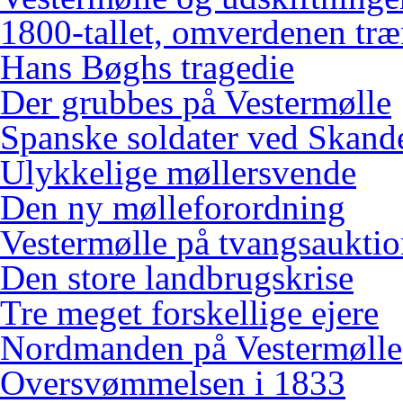
1800-tallet, omverdenen træ
Hans Bøghs tragedie
Der grubbes på Vestermølle
Spanske soldater ved Skand
Ulykkelige møllersvende
Den ny mølleforordning
Vestermølle på tvangsaukti
Den store landbrugskrise
Tre meget forskellige ejere
Nordmanden på Vestermølle
Oversvømmelsen i 1833