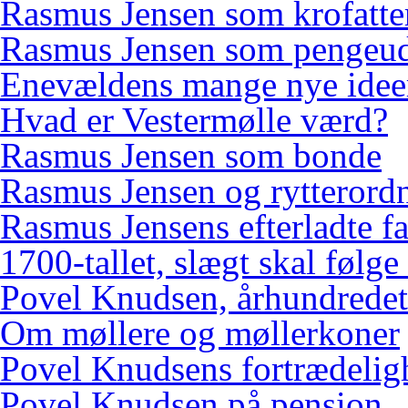
Rasmus Jensen som krofatte
Rasmus Jensen som pengeud
Enevældens mange nye idee
Hvad er Vestermølle værd?
Rasmus Jensen som bonde
Rasmus Jensen og rytterord
Rasmus Jensens efterladte f
1700-tallet, slægt skal følge
Povel Knudsen, århundredets
Om møllere og møllerkoner
Povel Knudsens fortrædelig
Povel Knudsen på pension