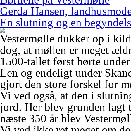
Gerda Hansen, landhusmode
En slutning og en begyndel
Vestermølle dukker op i kild
dog, at møllen er meget ældr
1500-tallet først hørte unde
Len og endeligt under Skan
gjort den store forskel for 
Vi ved også, at den i slutning
jord. Her blev grunden lagt t
næste 350 år blev Vestermøll
Vi ved ikke ret meget om de 