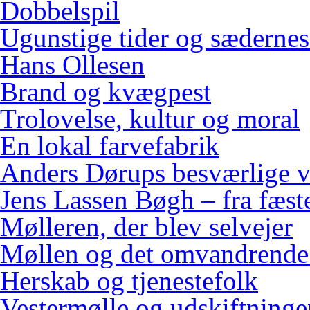
Dobbelspil
Ugunstige tider og sædernes
Hans Ollesen
Brand og kvægpest
Trolovelse, kultur og moral
En lokal farvefabrik
Anders Dørups besværlige v
Jens Lassen Bøgh – fra fæster
Mølleren, der blev selvejer
Møllen og det omvandrende
Herskab og tjenestefolk
Vestermølle og udskiftninge