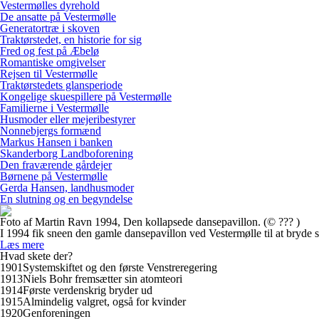
Vestermølles dyrehold
De ansatte på Vestermølle
Generatortræ i skoven
Traktørstedet, en historie for sig
Fred og fest på Æbelø
Romantiske omgivelser
Rejsen til Vestermølle
Traktørstedets glansperiode
Kongelige skuespillere på Vestermølle
Familierne i Vestermølle
Husmoder eller mejeribestyrer
Nonnebjergs formænd
Markus Hansen i banken
Skanderborg Landboforening
Den fraværende gårdejer
Børnene på Vestermølle
Gerda Hansen, landhusmoder
En slutning og en begyndelse
Foto af Martin Ravn 1994, Den kollapsede dansepavillon. (© ??? )
I 1994 fik sneen den gamle dansepavillon ved Vestermølle til at bryde
Læs mere
Hvad skete der?
1901
Systemskiftet og den første Venstreregering
1913
Niels Bohr fremsætter sin atomteori
1914
Første verdenskrig bryder ud
1915
Almindelig valgret, også for kvinder
1920
Genforeningen