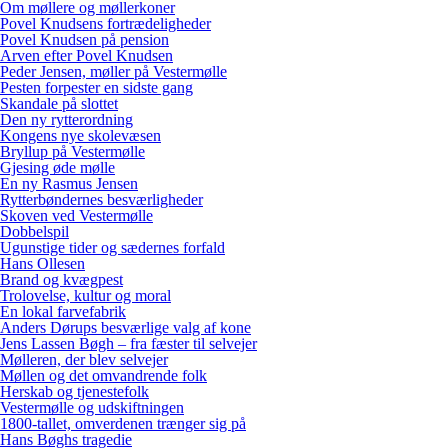
Om møllere og møllerkoner
Povel Knudsens fortrædeligheder
Povel Knudsen på pension
Arven efter Povel Knudsen
Peder Jensen, møller på Vestermølle
Pesten forpester en sidste gang
Skandale på slottet
Den ny rytterordning
Kongens nye skolevæsen
Bryllup på Vestermølle
Gjesing øde mølle
En ny Rasmus Jensen
Rytterbøndernes besværligheder
Skoven ved Vestermølle
Dobbelspil
Ugunstige tider og sædernes forfald
Hans Ollesen
Brand og kvægpest
Trolovelse, kultur og moral
En lokal farvefabrik
Anders Dørups besværlige valg af kone
Jens Lassen Bøgh – fra fæster til selvejer
Mølleren, der blev selvejer
Møllen og det omvandrende folk
Herskab og tjenestefolk
Vestermølle og udskiftningen
1800-tallet, omverdenen trænger sig på
Hans Bøghs tragedie