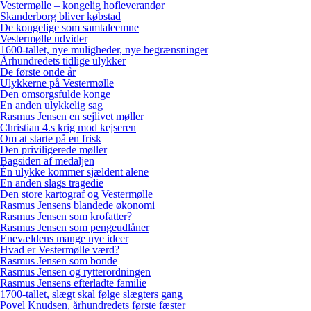
Vestermølle – kongelig hofleverandør
Skanderborg bliver købstad
De kongelige som samtaleemne
Vestermølle udvider
1600-tallet, nye muligheder, nye begrænsninger
Århundredets tidlige ulykker
De første onde år
Ulykkerne på Vestermølle
Den omsorgsfulde konge
En anden ulykkelig sag
Rasmus Jensen en sejlivet møller
Christian 4.s krig mod kejseren
Om at starte på en frisk
Den priviligerede møller
Bagsiden af medaljen
Én ulykke kommer sjældent alene
En anden slags tragedie
Den store kartograf og Vestermølle
Rasmus Jensens blandede økonomi
Rasmus Jensen som krofatter?
Rasmus Jensen som pengeudlåner
Enevældens mange nye ideer
Hvad er Vestermølle værd?
Rasmus Jensen som bonde
Rasmus Jensen og rytterordningen
Rasmus Jensens efterladte familie
1700-tallet, slægt skal følge slægters gang
Povel Knudsen, århundredets første fæster