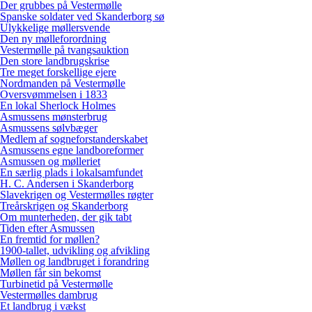
Der grubbes på Vestermølle
Spanske soldater ved Skanderborg sø
Ulykkelige møllersvende
Den ny mølleforordning
Vestermølle på tvangsauktion
Den store landbrugskrise
Tre meget forskellige ejere
Nordmanden på Vestermølle
Oversvømmelsen i 1833
En lokal Sherlock Holmes
Asmussens mønsterbrug
Asmussens sølvbæger
Medlem af sogneforstanderskabet
Asmussens egne landboreformer
Asmussen og mølleriet
En særlig plads i lokalsamfundet
H. C. Andersen i Skanderborg
Slavekrigen og Vestermølles røgter
Treårskrigen og Skanderborg
Om munterheden, der gik tabt
Tiden efter Asmussen
En fremtid for møllen?
1900-tallet, udvikling og afvikling
Møllen og landbruget i forandring
Møllen får sin bekomst
Turbinetid på Vestermølle
Vestermølles dambrug
Et landbrug i vækst