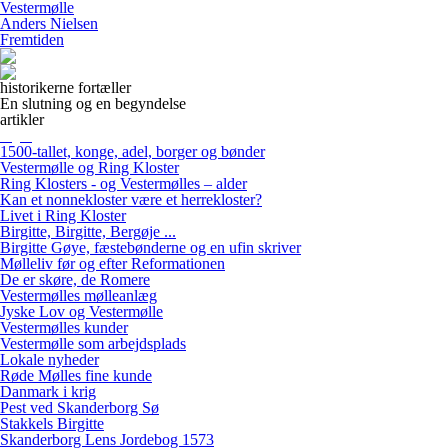
Vestermølle
Anders Nielsen
Fremtiden
historikerne fortæller
En slutning og en begyndelse
artikler
1500-tallet, konge, adel, borger og bønder
Vestermølle og Ring Kloster
Ring Klosters - og Vestermølles – alder
Kan et nonnekloster være et herrekloster?
Livet i Ring Kloster
Birgitte, Birgitte, Bergøje ...
Birgitte Gøye, fæstebønderne og en ufin skriver
Mølleliv før og efter Reformationen
De er skøre, de Romere
Vestermølles mølleanlæg
Jyske Lov og Vestermølle
Vestermølles kunder
Vestermølle som arbejdsplads
Lokale nyheder
Røde Mølles fine kunde
Danmark i krig
Pest ved Skanderborg Sø
Stakkels Birgitte
Skanderborg Lens Jordebog 1573