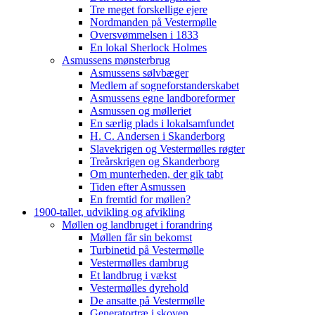
Tre meget forskellige ejere
Nordmanden på Vestermølle
Oversvømmelsen i 1833
En lokal Sherlock Holmes
Asmussens mønsterbrug
Asmussens sølvbæger
Medlem af sogneforstanderskabet
Asmussens egne landboreformer
Asmussen og mølleriet
En særlig plads i lokalsamfundet
H. C. Andersen i Skanderborg
Slavekrigen og Vestermølles røgter
Treårskrigen og Skanderborg
Om munterheden, der gik tabt
Tiden efter Asmussen
En fremtid for møllen?
1900-tallet, udvikling og afvikling
Møllen og landbruget i forandring
Møllen får sin bekomst
Turbinetid på Vestermølle
Vestermølles dambrug
Et landbrug i vækst
Vestermølles dyrehold
De ansatte på Vestermølle
Generatortræ i skoven