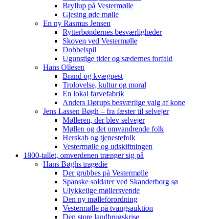
Bryllup på Vestermølle
Gjesing øde mølle
En ny Rasmus Jensen
Rytterbøndernes besværligheder
Skoven ved Vestermølle
Dobbelspil
Ugunstige tider og sædernes forfald
Hans Ollesen
Brand og kvægpest
Trolovelse, kultur og moral
En lokal farvefabrik
Anders Dørups besværlige valg af kone
Jens Lassen Bøgh – fra fæster til selvejer
Mølleren, der blev selvejer
Møllen og det omvandrende folk
Herskab og tjenestefolk
Vestermølle og udskiftningen
1800-tallet, omverdenen trænger sig på
Hans Bøghs tragedie
Der grubbes på Vestermølle
Spanske soldater ved Skanderborg sø
Ulykkelige møllersvende
Den ny mølleforordning
Vestermølle på tvangsauktion
Den store landbrugskrise