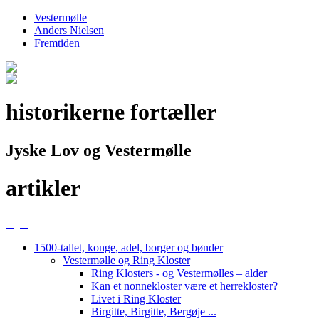
Vestermølle
Anders Nielsen
Fremtiden
historikerne fortæller
Jyske Lov og Vestermølle
artikler
1500-tallet, konge, adel, borger og bønder
Vestermølle og Ring Kloster
Ring Klosters - og Vestermølles – alder
Kan et nonnekloster være et herrekloster?
Livet i Ring Kloster
Birgitte, Birgitte, Bergøje ...