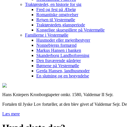
Traktørstedet, en historie for sig
Fred og fest på Æbelø
Romantiske omgivelser
Rejsen til Vestermølle
Traktørstedets glansperiode
Kongelige skuespillere på Vestermølle
Familierne i Vestermølle
Husmoder eller mejeribestyrer
Nonnebjergs formænd
Markus Hansen i banken
Skanderborg Landboforening
Den fraværende gårdejer
Børnene på Vestermølle
Gerda Hansen, landhusmoder
En slutning og en begyndelse
Hans Kniepers Kronborgtapeter omkr. 1580, Valdemar II Sejr.
Fortalen til Jyske Lov fortæller, at den blev givet af Valdemar Sejr
Læs mere