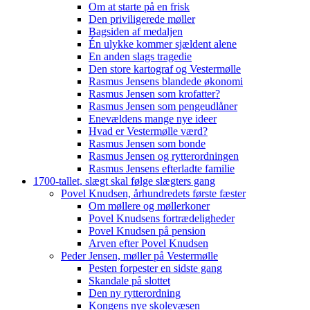
Om at starte på en frisk
Den priviligerede møller
Bagsiden af medaljen
Én ulykke kommer sjældent alene
En anden slags tragedie
Den store kartograf og Vestermølle
Rasmus Jensens blandede økonomi
Rasmus Jensen som krofatter?
Rasmus Jensen som pengeudlåner
Enevældens mange nye ideer
Hvad er Vestermølle værd?
Rasmus Jensen som bonde
Rasmus Jensen og rytterordningen
Rasmus Jensens efterladte familie
1700-tallet, slægt skal følge slægters gang
Povel Knudsen, århundredets første fæster
Om møllere og møllerkoner
Povel Knudsens fortrædeligheder
Povel Knudsen på pension
Arven efter Povel Knudsen
Peder Jensen, møller på Vestermølle
Pesten forpester en sidste gang
Skandale på slottet
Den ny rytterordning
Kongens nye skolevæsen