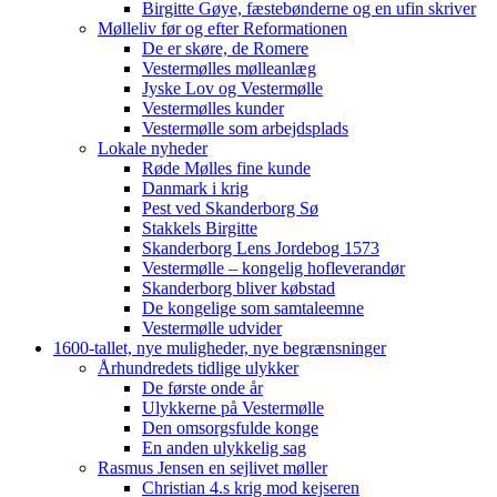
Birgitte Gøye, fæstebønderne og en ufin skriver
Mølleliv før og efter Reformationen
De er skøre, de Romere
Vestermølles mølleanlæg
Jyske Lov og Vestermølle
Vestermølles kunder
Vestermølle som arbejdsplads
Lokale nyheder
Røde Mølles fine kunde
Danmark i krig
Pest ved Skanderborg Sø
Stakkels Birgitte
Skanderborg Lens Jordebog 1573
Vestermølle – kongelig hofleverandør
Skanderborg bliver købstad
De kongelige som samtaleemne
Vestermølle udvider
1600-tallet, nye muligheder, nye begrænsninger
Århundredets tidlige ulykker
De første onde år
Ulykkerne på Vestermølle
Den omsorgsfulde konge
En anden ulykkelig sag
Rasmus Jensen en sejlivet møller
Christian 4.s krig mod kejseren