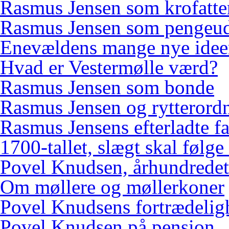
Rasmus Jensen som krofatte
Rasmus Jensen som pengeud
Enevældens mange nye idee
Hvad er Vestermølle værd?
Rasmus Jensen som bonde
Rasmus Jensen og rytterord
Rasmus Jensens efterladte f
1700-tallet, slægt skal følge
Povel Knudsen, århundredets
Om møllere og møllerkoner
Povel Knudsens fortrædelig
Povel Knudsen på pension