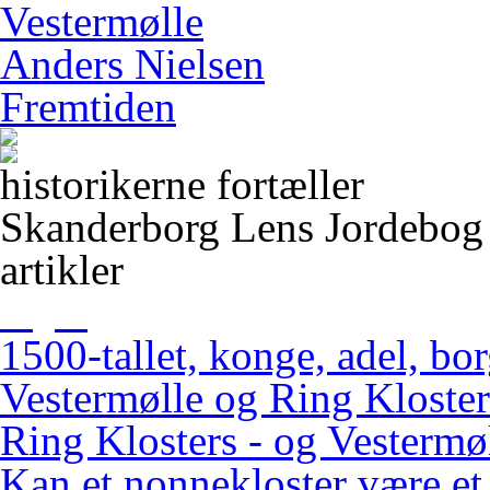
Vestermølle
Anders Nielsen
Fremtiden
historikerne fortæller
Skanderborg Lens Jordebog
artikler
1500-tallet, konge, adel, bo
Vestermølle og Ring Kloster
Ring Klosters - og Vestermøl
Kan et nonnekloster være et 