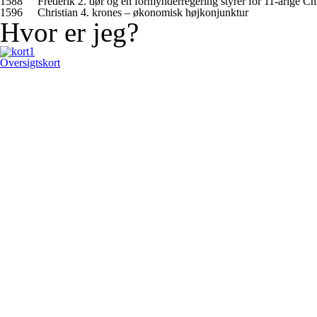
1588
Frederik 2. dør og en formynderregering styrer for 11-årige Chr
1596
Christian 4. krones – økonomisk højkonjunktur
Hvor er jeg?
Oversigtskort