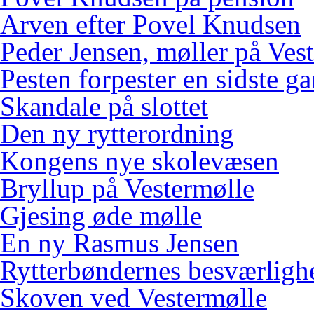
Arven efter Povel Knudsen
Peder Jensen, møller på Ves
Pesten forpester en sidste g
Skandale på slottet
Den ny rytterordning
Kongens nye skolevæsen
Bryllup på Vestermølle
Gjesing øde mølle
En ny Rasmus Jensen
Rytterbøndernes besværligh
Skoven ved Vestermølle