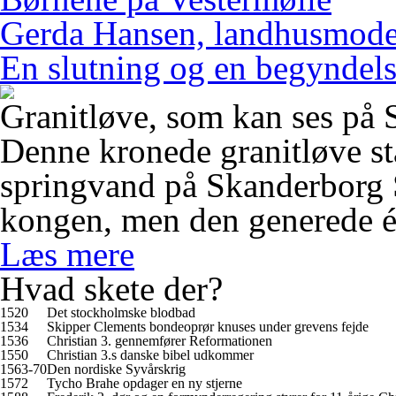
Gerda Hansen, landhusmode
En slutning og en begyndel
Granitløve, som kan ses p
Denne kronede granitløve st
springvand på Skanderborg 
kongen, men den generede é
Læs mere
Hvad skete der?
1520
Det stockholmske blodbad
1534
Skipper Clements bondeoprør knuses under grevens fejde
1536
Christian 3. gennemfører Reformationen
1550
Christian 3.s danske bibel udkommer
1563-70
Den nordiske Syvårskrig
1572
Tycho Brahe opdager en ny stjerne