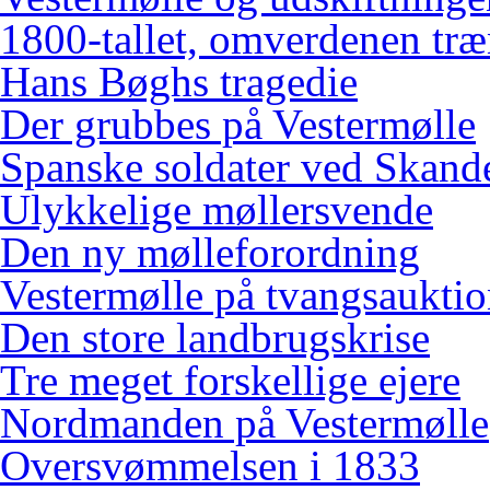
1800-tallet, omverdenen træ
Hans Bøghs tragedie
Der grubbes på Vestermølle
Spanske soldater ved Skand
Ulykkelige møllersvende
Den ny mølleforordning
Vestermølle på tvangsaukti
Den store landbrugskrise
Tre meget forskellige ejere
Nordmanden på Vestermølle
Oversvømmelsen i 1833