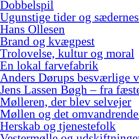
Dobbelspil
Ugunstige tider og sædernes
Hans Ollesen
Brand og kvægpest
Trolovelse, kultur og moral
En lokal farvefabrik
Anders Dørups besværlige v
Jens Lassen Bøgh – fra fæster
Mølleren, der blev selvejer
Møllen og det omvandrende
Herskab og tjenestefolk
Vestermølle og udskiftninge