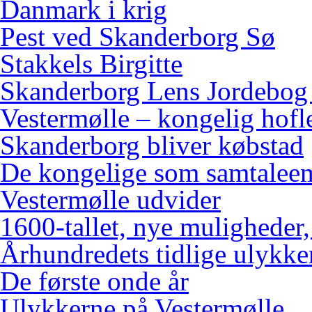
Danmark i krig
Pest ved Skanderborg Sø
Stakkels Birgitte
Skanderborg Lens Jordebog
Vestermølle – kongelig hofl
Skanderborg bliver købstad
De kongelige som samtalee
Vestermølle udvider
1600-tallet, nye muligheder
Århundredets tidlige ulykke
De første onde år
Ulykkerne på Vestermølle