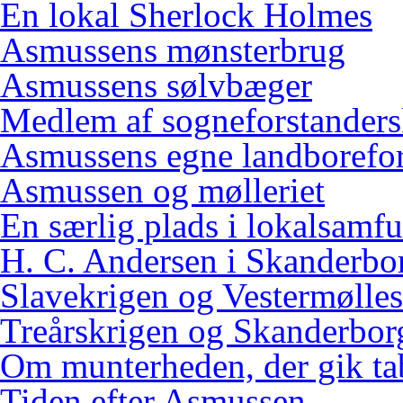
En lokal Sherlock Holmes
Asmussens mønsterbrug
Asmussens sølvbæger
Medlem af sogneforstanders
Asmussens egne landborefo
Asmussen og mølleriet
En særlig plads i lokalsamf
H. C. Andersen i Skanderbo
Slavekrigen og Vestermølles
Treårskrigen og Skanderbor
Om munterheden, der gik ta
Tiden efter Asmussen