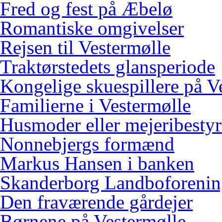
Fred og fest på Æbelø
Romantiske omgivelser
Rejsen til Vestermølle
Traktørstedets glansperiode
Kongelige skuespillere på V
Familierne i Vestermølle
Husmoder eller mejeribestyr
Nonnebjergs formænd
Markus Hansen i banken
Skanderborg Landboforeni
Den fraværende gårdejer
Børnene på Vestermølle