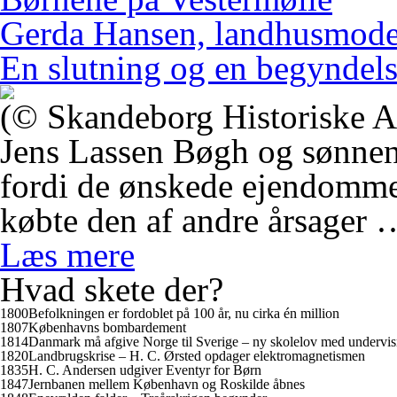
Gerda Hansen, landhusmode
En slutning og en begyndel
(© Skandeborg Historiske A
Jens Lassen Bøgh og sønnen
fordi de ønskede ejendomme
købte den af andre årsager 
Læs mere
Hvad skete der?
1800
Befolkningen er fordoblet på 100 år, nu cirka én million
1807
Københavns bombardement
1814
Danmark må afgive Norge til Sverige – ny skolelov med undervis
1820
Landbrugskrise – H. C. Ørsted opdager elektromagnetismen
1835
H. C. Andersen udgiver
Eventyr for Børn
1847
Jernbanen mellem København og Roskilde åbnes