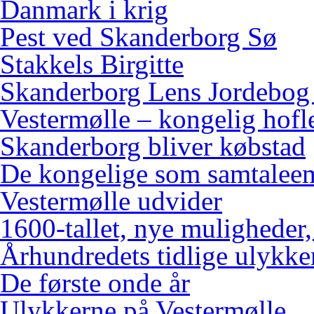
Danmark i krig
Pest ved Skanderborg Sø
Stakkels Birgitte
Skanderborg Lens Jordebog
Vestermølle – kongelig hofl
Skanderborg bliver købstad
De kongelige som samtalee
Vestermølle udvider
1600-tallet, nye muligheder
Århundredets tidlige ulykke
De første onde år
Ulykkerne på Vestermølle