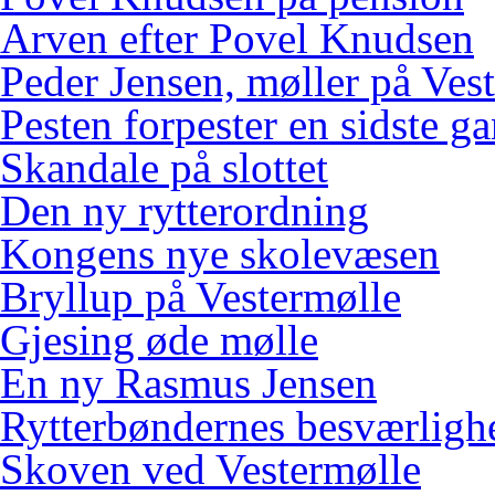
Arven efter Povel Knudsen
Peder Jensen, møller på Ves
Pesten forpester en sidste g
Skandale på slottet
Den ny rytterordning
Kongens nye skolevæsen
Bryllup på Vestermølle
Gjesing øde mølle
En ny Rasmus Jensen
Rytterbøndernes besværligh
Skoven ved Vestermølle