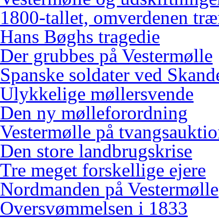
1800-tallet, omverdenen træ
Hans Bøghs tragedie
Der grubbes på Vestermølle
Spanske soldater ved Skand
Ulykkelige møllersvende
Den ny mølleforordning
Vestermølle på tvangsaukti
Den store landbrugskrise
Tre meget forskellige ejere
Nordmanden på Vestermølle
Oversvømmelsen i 1833