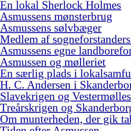
En lokal Sherlock Holmes
Asmussens mønsterbrug
Asmussens sølvbæger
Medlem af sogneforstanders
Asmussens egne landborefo
Asmussen og mølleriet
En særlig plads i lokalsamf
H. C. Andersen i Skanderbo
Slavekrigen og Vestermølles
Treårskrigen og Skanderbor
Om munterheden, der gik ta
Tiden efter Asmussen