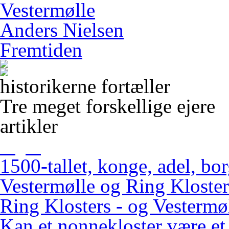
Vestermølle
Anders Nielsen
Fremtiden
historikerne fortæller
Tre meget forskellige ejere
artikler
1500-tallet, konge, adel, bo
Vestermølle og Ring Kloster
Ring Klosters - og Vestermøl
Kan et nonnekloster være et 