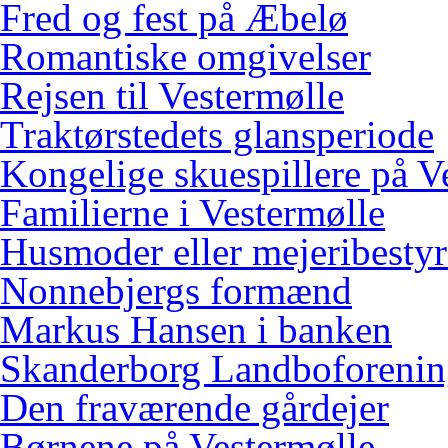
Fred og fest på Æbelø
Romantiske omgivelser
Rejsen til Vestermølle
Traktørstedets glansperiode
Kongelige skuespillere på V
Familierne i Vestermølle
Husmoder eller mejeribestyr
Nonnebjergs formænd
Markus Hansen i banken
Skanderborg Landboforeni
Den fraværende gårdejer
Børnene på Vestermølle