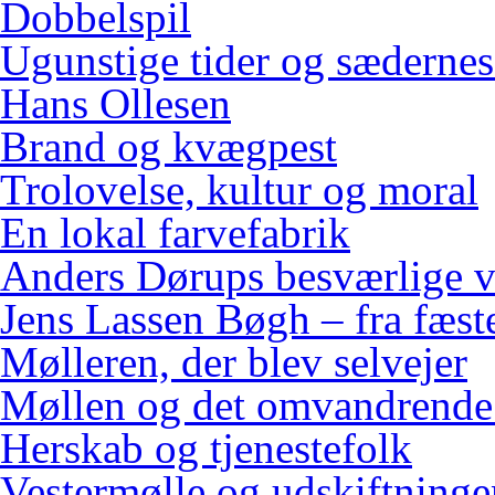
Dobbelspil
Ugunstige tider og sædernes
Hans Ollesen
Brand og kvægpest
Trolovelse, kultur og moral
En lokal farvefabrik
Anders Dørups besværlige v
Jens Lassen Bøgh – fra fæster
Mølleren, der blev selvejer
Møllen og det omvandrende
Herskab og tjenestefolk
Vestermølle og udskiftninge