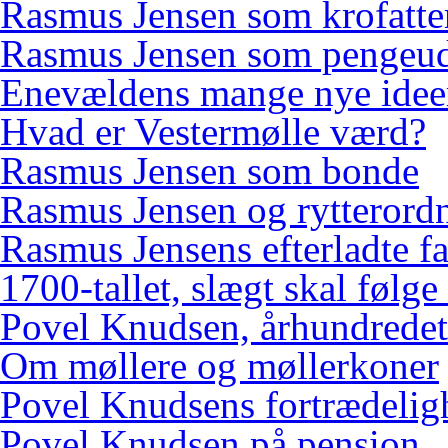
Rasmus Jensen som krofatte
Rasmus Jensen som pengeud
Enevældens mange nye idee
Hvad er Vestermølle værd?
Rasmus Jensen som bonde
Rasmus Jensen og rytterord
Rasmus Jensens efterladte f
1700-tallet, slægt skal følge
Povel Knudsen, århundredets
Om møllere og møllerkoner
Povel Knudsens fortrædelig
Povel Knudsen på pension