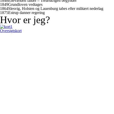
1848
Enevælden falder – Treårskrigen begynder
1849
Grundloven vedtages
1864
Slesvig, Holsten og Lauenburg tabes efter militært nederlag
1875
Estrup danner regering
Hvor er jeg?
Oversigtskort