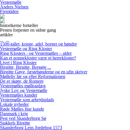
Vestermølle
Anders Nielsen
Fremtiden
historikerne fortæller
Pesten forpester en sidste gang
artikler
1500-tallet, konge, adel, borger og bønder
Vestermølle og Ring Kloster
Ring Klosters - og Vestermølles – alder
Kan et nonnekloster være et herrekloster?
Livet i Ring Kloster
Birgitte, Birgitte, Bergøje ...
Birgitte Gøye, fæstebønderne og en ufin skriver
Mølleliv før og efter Reformationen
De er skøre, de Romere
Vestermølles mølleanlæg
Jyske Lov og Vestermølle
Vestermølles kunder
Vestermølle som arbejdsplads
Lokale nyheder
Røde Mølles fine kunde
Danmark i krig
Pest ved Skanderborg Sø
Stakkels Birgitte
Skanderborg Lens Jordebog 1573