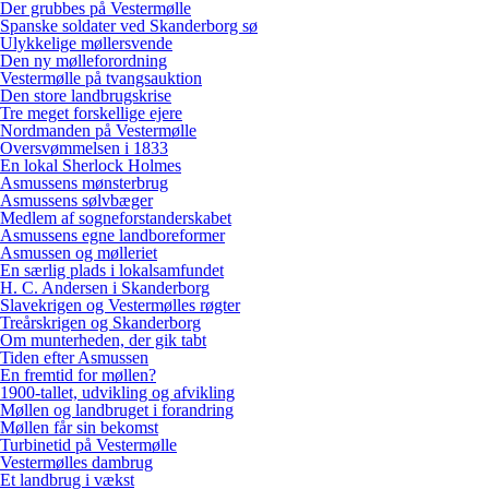
Der grubbes på Vestermølle
Spanske soldater ved Skanderborg sø
Ulykkelige møllersvende
Den ny mølleforordning
Vestermølle på tvangsauktion
Den store landbrugskrise
Tre meget forskellige ejere
Nordmanden på Vestermølle
Oversvømmelsen i 1833
En lokal Sherlock Holmes
Asmussens mønsterbrug
Asmussens sølvbæger
Medlem af sogneforstanderskabet
Asmussens egne landboreformer
Asmussen og mølleriet
En særlig plads i lokalsamfundet
H. C. Andersen i Skanderborg
Slavekrigen og Vestermølles røgter
Treårskrigen og Skanderborg
Om munterheden, der gik tabt
Tiden efter Asmussen
En fremtid for møllen?
1900-tallet, udvikling og afvikling
Møllen og landbruget i forandring
Møllen får sin bekomst
Turbinetid på Vestermølle
Vestermølles dambrug
Et landbrug i vækst