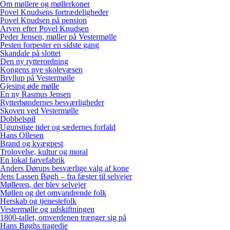
Om møllere og møllerkoner
Povel Knudsens fortrædeligheder
Povel Knudsen på pension
Arven efter Povel Knudsen
Peder Jensen, møller på Vestermølle
Pesten forpester en sidste gang
Skandale på slottet
Den ny rytterordning
Kongens nye skolevæsen
Bryllup på Vestermølle
Gjesing øde mølle
En ny Rasmus Jensen
Rytterbøndernes besværligheder
Skoven ved Vestermølle
Dobbelspil
Ugunstige tider og sædernes forfald
Hans Ollesen
Brand og kvægpest
Trolovelse, kultur og moral
En lokal farvefabrik
Anders Dørups besværlige valg af kone
Jens Lassen Bøgh – fra fæster til selvejer
Mølleren, der blev selvejer
Møllen og det omvandrende folk
Herskab og tjenestefolk
Vestermølle og udskiftningen
1800-tallet, omverdenen trænger sig på
Hans Bøghs tragedie