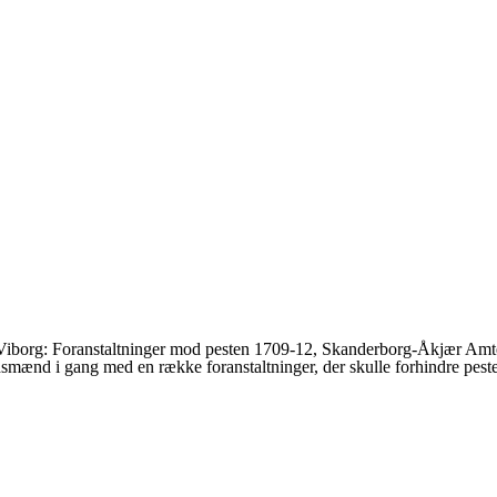
t i Viborg: Foranstaltninger mod pesten 1709-12, Skanderborg-Åkjær Amt
bedsmænd i gang med en række foranstaltninger, der skulle forhindre pe