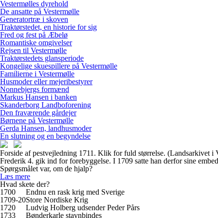
Vestermølles dyrehold
De ansatte på Vestermølle
Generatortræ i skoven
Traktørstedet, en historie for sig
Fred og fest på Æbelø
Romantiske omgivelser
Rejsen til Vestermølle
Traktørstedets glansperiode
Kongelige skuespillere på Vestermølle
Familierne i Vestermølle
Husmoder eller mejeribestyrer
Nonnebjergs formænd
Markus Hansen i banken
Skanderborg Landboforening
Den fraværende gårdejer
Børnene på Vestermølle
Gerda Hansen, landhusmoder
En slutning og en begyndelse
Forside af pestvejledning 1711. Klik for fuld størrelse. (Landsarkive
Frederik 4. gik ind for forebyggelse. I 1709 satte han derfor sine em
Spørgsmålet var, om de hjalp?
Læs mere
Hvad skete der?
1700
Endnu en rask krig med Sverige
1709-20
Store Nordiske Krig
1720
Ludvig Holberg udsender Peder Pårs
1733
Bønderkarle stavnbindes