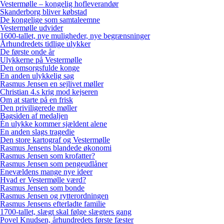
Vestermølle – kongelig hofleverandør
Skanderborg bliver købstad
De kongelige som samtaleemne
Vestermølle udvider
1600-tallet, nye muligheder, nye begrænsninger
Århundredets tidlige ulykker
De første onde år
Ulykkerne på Vestermølle
Den omsorgsfulde konge
En anden ulykkelig sag
Rasmus Jensen en sejlivet møller
Christian 4.s krig mod kejseren
Om at starte på en frisk
Den priviligerede møller
Bagsiden af medaljen
Én ulykke kommer sjældent alene
En anden slags tragedie
Den store kartograf og Vestermølle
Rasmus Jensens blandede økonomi
Rasmus Jensen som krofatter?
Rasmus Jensen som pengeudlåner
Enevældens mange nye ideer
Hvad er Vestermølle værd?
Rasmus Jensen som bonde
Rasmus Jensen og rytterordningen
Rasmus Jensens efterladte familie
1700-tallet, slægt skal følge slægters gang
Povel Knudsen, århundredets første fæster