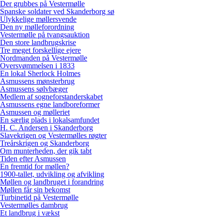
Der grubbes på Vestermølle
Spanske soldater ved Skanderborg sø
Ulykkelige møllersvende
Den ny mølleforordning
Vestermølle på tvangsauktion
Den store landbrugskrise
Tre meget forskellige ejere
Nordmanden på Vestermølle
Oversvømmelsen i 1833
En lokal Sherlock Holmes
Asmussens mønsterbrug
Asmussens sølvbæger
Medlem af sogneforstanderskabet
Asmussens egne landboreformer
Asmussen og mølleriet
En særlig plads i lokalsamfundet
H. C. Andersen i Skanderborg
Slavekrigen og Vestermølles røgter
Treårskrigen og Skanderborg
Om munterheden, der gik tabt
Tiden efter Asmussen
En fremtid for møllen?
1900-tallet, udvikling og afvikling
Møllen og landbruget i forandring
Møllen får sin bekomst
Turbinetid på Vestermølle
Vestermølles dambrug
Et landbrug i vækst