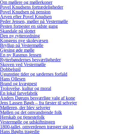
Om møllere og møllerkoner
Povel Knudsens fortrædeligheder
Povel Knudsen på pension
Arven efter Povel Knudsen
Peder Jensen, møller på Vestermølle
Pesten forpester en sidste gang
Skandale på slottet
Den ny rytterordning
Kongens nye skolevæsen
Bryllup på Vestermølle
Gjesing øde mølle
En ny Rasmus Jensen
Rytterbøndernes besværligheder
Skoven ved Vestermølle
Dobbelspil
Ugunstige tider og sædernes forfald
Hans Ollesen
Brand og kvægpest
Trolovelse, kultur og moral
En lokal farvefabrik
Anders Dørups besværlige valg af kone
Jens Lassen Bøgh – fra fæster til selvejer
Mølleren, der blev selvejer
Møllen og det omvandrende folk
Herskab og tjenestefolk
Vestermølle og udskiftningen
1800-tallet, omverdenen trænger sig på
Hans Bøghs tragedie