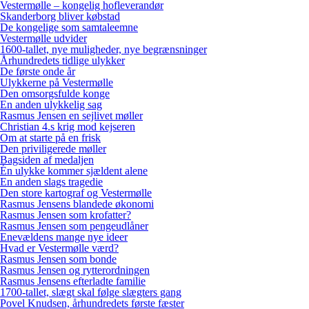
Vestermølle – kongelig hofleverandør
Skanderborg bliver købstad
De kongelige som samtaleemne
Vestermølle udvider
1600-tallet, nye muligheder, nye begrænsninger
Århundredets tidlige ulykker
De første onde år
Ulykkerne på Vestermølle
Den omsorgsfulde konge
En anden ulykkelig sag
Rasmus Jensen en sejlivet møller
Christian 4.s krig mod kejseren
Om at starte på en frisk
Den priviligerede møller
Bagsiden af medaljen
Én ulykke kommer sjældent alene
En anden slags tragedie
Den store kartograf og Vestermølle
Rasmus Jensens blandede økonomi
Rasmus Jensen som krofatter?
Rasmus Jensen som pengeudlåner
Enevældens mange nye ideer
Hvad er Vestermølle værd?
Rasmus Jensen som bonde
Rasmus Jensen og rytterordningen
Rasmus Jensens efterladte familie
1700-tallet, slægt skal følge slægters gang
Povel Knudsen, århundredets første fæster