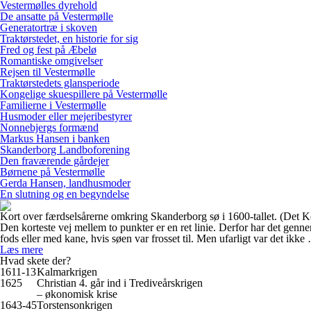
Vestermølles dyrehold
De ansatte på Vestermølle
Generatortræ i skoven
Traktørstedet, en historie for sig
Fred og fest på Æbelø
Romantiske omgivelser
Rejsen til Vestermølle
Traktørstedets glansperiode
Kongelige skuespillere på Vestermølle
Familierne i Vestermølle
Husmoder eller mejeribestyrer
Nonnebjergs formænd
Markus Hansen i banken
Skanderborg Landboforening
Den fraværende gårdejer
Børnene på Vestermølle
Gerda Hansen, landhusmoder
En slutning og en begyndelse
Kort over færdselsårerne omkring Skanderborg sø i 1600-tallet. (Det K
Den korteste vej mellem to punkter er en ret linie. Derfor har det genn
fods eller med kane, hvis søen var frosset til. Men ufarligt var det ikke
Læs mere
Hvad skete der?
1611-13
Kalmarkrigen
1625
Christian 4. går ind i Trediveårskrigen
– økonomisk krise
1643-45
Torstensonkrigen