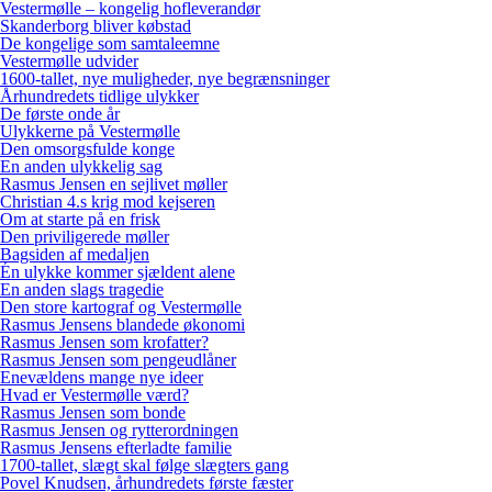
Vestermølle – kongelig hofleverandør
Skanderborg bliver købstad
De kongelige som samtaleemne
Vestermølle udvider
1600-tallet, nye muligheder, nye begrænsninger
Århundredets tidlige ulykker
De første onde år
Ulykkerne på Vestermølle
Den omsorgsfulde konge
En anden ulykkelig sag
Rasmus Jensen en sejlivet møller
Christian 4.s krig mod kejseren
Om at starte på en frisk
Den priviligerede møller
Bagsiden af medaljen
Én ulykke kommer sjældent alene
En anden slags tragedie
Den store kartograf og Vestermølle
Rasmus Jensens blandede økonomi
Rasmus Jensen som krofatter?
Rasmus Jensen som pengeudlåner
Enevældens mange nye ideer
Hvad er Vestermølle værd?
Rasmus Jensen som bonde
Rasmus Jensen og rytterordningen
Rasmus Jensens efterladte familie
1700-tallet, slægt skal følge slægters gang
Povel Knudsen, århundredets første fæster