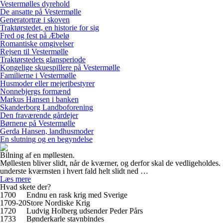
Vestermølles dyrehold
De ansatte på Vestermølle
Generatortræ i skoven
Traktørstedet, en historie for sig
Fred og fest på Æbelø
Romantiske omgivelser
Rejsen til Vestermølle
Traktørstedets glansperiode
Kongelige skuespillere på Vestermølle
Familierne i Vestermølle
Husmoder eller mejeribestyrer
Nonnebjergs formænd
Markus Hansen i banken
Skanderborg Landboforening
Den fraværende gårdejer
Børnene på Vestermølle
Gerda Hansen, landhusmoder
En slutning og en begyndelse
Bilning af en møllesten.
Møllesten bliver slidt, når de kværner, og derfor skal de vedligeholdes
underste kværnsten i hvert fald helt slidt ned …
Læs mere
Hvad skete der?
1700
Endnu en rask krig med Sverige
1709-20
Store Nordiske Krig
1720
Ludvig Holberg udsender Peder Pårs
1733
Bønderkarle stavnbindes