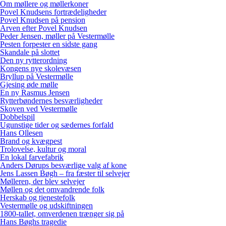
Om møllere og møllerkoner
Povel Knudsens fortrædeligheder
Povel Knudsen på pension
Arven efter Povel Knudsen
Peder Jensen, møller på Vestermølle
Pesten forpester en sidste gang
Skandale på slottet
Den ny rytterordning
Kongens nye skolevæsen
Bryllup på Vestermølle
Gjesing øde mølle
En ny Rasmus Jensen
Rytterbøndernes besværligheder
Skoven ved Vestermølle
Dobbelspil
Ugunstige tider og sædernes forfald
Hans Ollesen
Brand og kvægpest
Trolovelse, kultur og moral
En lokal farvefabrik
Anders Dørups besværlige valg af kone
Jens Lassen Bøgh – fra fæster til selvejer
Mølleren, der blev selvejer
Møllen og det omvandrende folk
Herskab og tjenestefolk
Vestermølle og udskiftningen
1800-tallet, omverdenen trænger sig på
Hans Bøghs tragedie