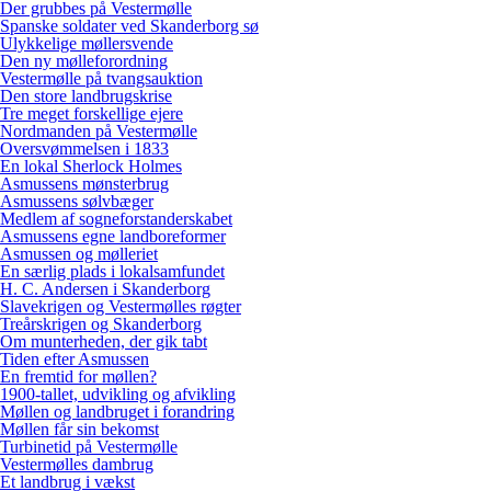
Der grubbes på Vestermølle
Spanske soldater ved Skanderborg sø
Ulykkelige møllersvende
Den ny mølleforordning
Vestermølle på tvangsauktion
Den store landbrugskrise
Tre meget forskellige ejere
Nordmanden på Vestermølle
Oversvømmelsen i 1833
En lokal Sherlock Holmes
Asmussens mønsterbrug
Asmussens sølvbæger
Medlem af sogneforstanderskabet
Asmussens egne landboreformer
Asmussen og mølleriet
En særlig plads i lokalsamfundet
H. C. Andersen i Skanderborg
Slavekrigen og Vestermølles røgter
Treårskrigen og Skanderborg
Om munterheden, der gik tabt
Tiden efter Asmussen
En fremtid for møllen?
1900-tallet, udvikling og afvikling
Møllen og landbruget i forandring
Møllen får sin bekomst
Turbinetid på Vestermølle
Vestermølles dambrug
Et landbrug i vækst