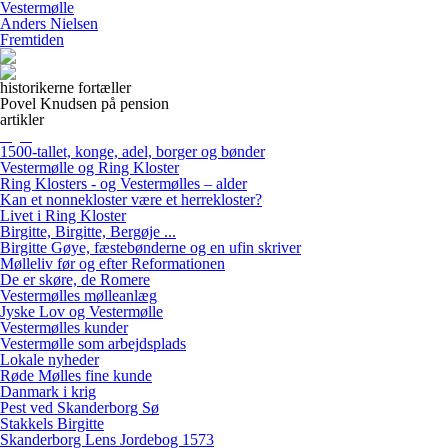
Vestermølle
Anders Nielsen
Fremtiden
historikerne fortæller
Povel Knudsen på pension
artikler
1500-tallet, konge, adel, borger og bønder
Vestermølle og Ring Kloster
Ring Klosters - og Vestermølles – alder
Kan et nonnekloster være et herrekloster?
Livet i Ring Kloster
Birgitte, Birgitte, Bergøje ...
Birgitte Gøye, fæstebønderne og en ufin skriver
Mølleliv før og efter Reformationen
De er skøre, de Romere
Vestermølles mølleanlæg
Jyske Lov og Vestermølle
Vestermølles kunder
Vestermølle som arbejdsplads
Lokale nyheder
Røde Mølles fine kunde
Danmark i krig
Pest ved Skanderborg Sø
Stakkels Birgitte
Skanderborg Lens Jordebog 1573