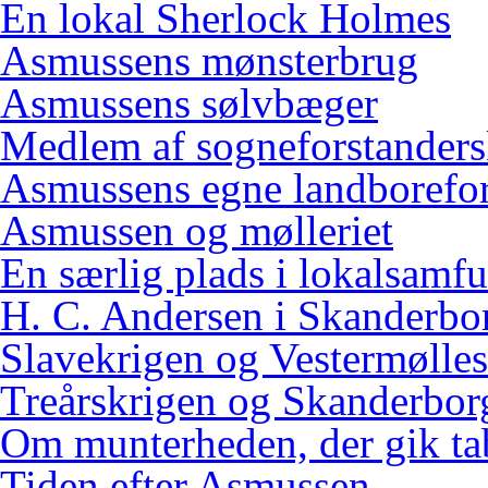
En lokal Sherlock Holmes
Asmussens mønsterbrug
Asmussens sølvbæger
Medlem af sogneforstanders
Asmussens egne landborefo
Asmussen og mølleriet
En særlig plads i lokalsamf
H. C. Andersen i Skanderbo
Slavekrigen og Vestermølles
Treårskrigen og Skanderbor
Om munterheden, der gik ta
Tiden efter Asmussen