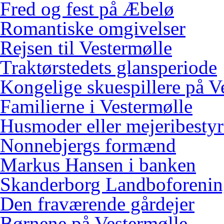
Fred og fest på Æbelø
Romantiske omgivelser
Rejsen til Vestermølle
Traktørstedets glansperiode
Kongelige skuespillere på V
Familierne i Vestermølle
Husmoder eller mejeribestyr
Nonnebjergs formænd
Markus Hansen i banken
Skanderborg Landboforeni
Den fraværende gårdejer
Børnene på Vestermølle