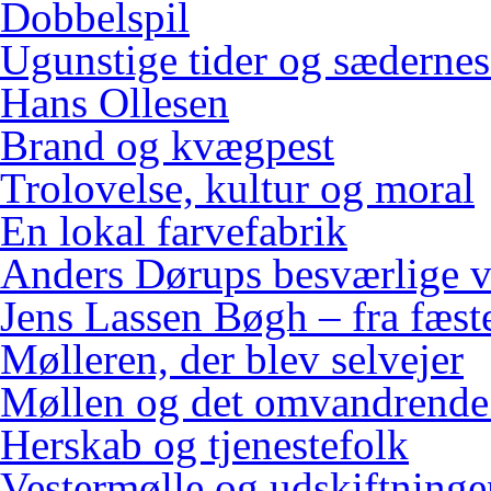
Dobbelspil
Ugunstige tider og sædernes
Hans Ollesen
Brand og kvægpest
Trolovelse, kultur og moral
En lokal farvefabrik
Anders Dørups besværlige v
Jens Lassen Bøgh – fra fæster
Mølleren, der blev selvejer
Møllen og det omvandrende
Herskab og tjenestefolk
Vestermølle og udskiftninge