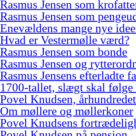
Rasmus Jensen som krofatte
Rasmus Jensen som pengeud
Enevældens mange nye idee
Hvad er Vestermølle værd?
Rasmus Jensen som bonde
Rasmus Jensen og rytterord
Rasmus Jensens efterladte f
1700-tallet, slægt skal følge
Povel Knudsen, århundredets
Om møllere og møllerkoner
Povel Knudsens fortrædelig
Povel Knudsen på pension