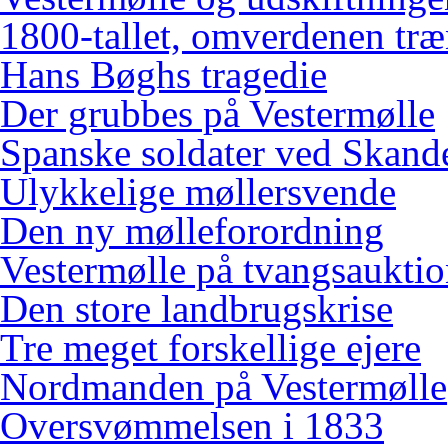
1800-tallet, omverdenen træ
Hans Bøghs tragedie
Der grubbes på Vestermølle
Spanske soldater ved Skand
Ulykkelige møllersvende
Den ny mølleforordning
Vestermølle på tvangsaukti
Den store landbrugskrise
Tre meget forskellige ejere
Nordmanden på Vestermølle
Oversvømmelsen i 1833