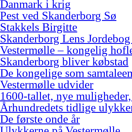
Danmark i krig
Pest ved Skanderborg Sø
Stakkels Birgitte
Skanderborg Lens Jordebog
Vestermølle – kongelig hofl
Skanderborg bliver købstad
De kongelige som samtalee
Vestermølle udvider
1600-tallet, nye muligheder
Århundredets tidlige ulykke
De første onde år
Ulykkerne på Vestermølle