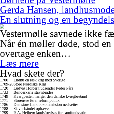
Gerda Hansen, landhusmode
En slutning og en begyndel
Vestermølle savnede ikke fæ
Når én møller døde, stod en 
overtage enken…
Læs mere
Hvad skete der?
1700
Endnu en rask krig med Sverige
1709-20
Store Nordiske Krig
1720
Ludvig Holberg udsender Peder Pårs
1733
Bønderkarle stavnbindes
1749
Kvægpesten hærger den danske kvægbestand
1771
Struensee fører reformpolitik
1786
Den store Landbokommission nedsættes
1788
Stavnsbåndet ophæves
1799
P. A. Heiberg landsforvises for samfundssatire