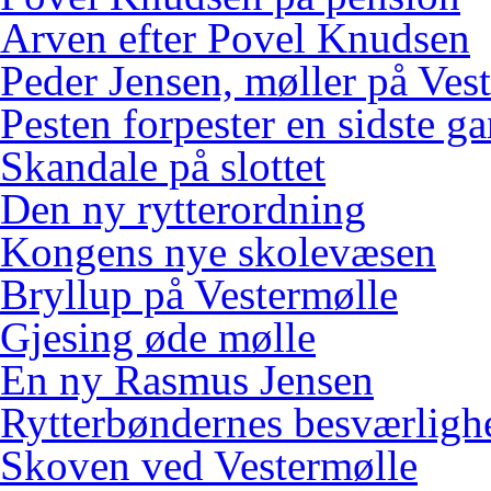
Arven efter Povel Knudsen
Peder Jensen, møller på Ves
Pesten forpester en sidste g
Skandale på slottet
Den ny rytterordning
Kongens nye skolevæsen
Bryllup på Vestermølle
Gjesing øde mølle
En ny Rasmus Jensen
Rytterbøndernes besværligh
Skoven ved Vestermølle