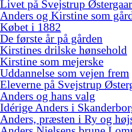
Livet på Svejstrup Østergaa
Anders og Kirstine som gård
Købet i 1882
De første år på gården
Kirstines drilske hønsehold
Kirstine som mejerske
Uddannelse som vejen frem
Eleverne på Svejstrup Øster
Anders og hans valg
Idérige Anders i Skanderbo
Anders, præsten i Ry og høj
Anders Nielsens brune Lo