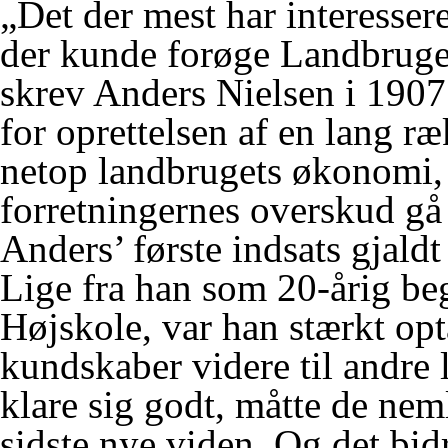
„Det der mest har interesser
der kunde forøge Landbruge
skrev Anders Nielsen i 1907
for oprettelsen af en lang r
netop landbrugets økonomi, 
forretningernes overskud gå 
Anders’ første indsats gjaldt
Lige fra han som 20-årig be
Højskole, var han stærkt opta
kundskaber videre til andre
klare sig godt, måtte de ne
sidste nye viden. Og det bid