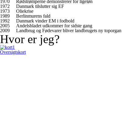
1970
Rødstrømperne demonstrerer for ligeløn
1972
Danmark tilslutter sig EF
1973
Oliekrise
1989
Berlinmurens fald
1992
Danmark vinder EM i fodbold
2005
Andelsbladet udkommer for sidste gang
2009
Landbrug og Fødevarer bliver landbrugets ny toporgan
Hvor er jeg?
Oversigtskort