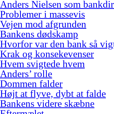
Anders Nielsen som bankdir
Problemer i massevis
Vejen mod afgrunden
Bankens dødskamp
Hvorfor var den bank så vig
Krak og konsekevenser
Hvem svigtede hvem
Anders’ rolle
Dommen falder
Højt at flyve, dybt at falde
Bankens videre skæbne
Eftermælet