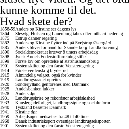
kunne komme til det.
Hvad skete der?
1858-59
Anders og Kirstine ser dagens lys
1864
Slesvig, Holsten og Lauenburg tabes efter militært nederlag
1875
Estrup danner regering
1882
Anders og Kirstine flytter ind på Svejstrup Østergård
1885
Anders bliver formand for Skanderborg Landboforening
1890
Socialdemokratiet kræver 8 timers arbejdsdag
1898
Jydsk Andels Foderstofforretning stiftes
1899
Første lov om oprettelse af statshusmandsbrug
1901
Systemskiftet og den første Venstreregering
1914
Første verdenskrig bryder ud
1915
Almindelig valgret, også for kvinder
1919
Landbrugsraadet oprettes
1920
Sønderjylland genforenes med Danmark
1925
Andelsbanken lukker
1928
Anders dør
1931
Landbrugskrise og rekordstor arbejdsløshed
1933
Kanslergadeforliget, landbrugsstøtte og socialreform
1940
Tyskland besætter Danmark
1941
Kirstine dør
1959
Arbejdsugen nedsættes fra 48 til 40 timer
1968
Dansk industrieksport overstiger landbrugseksporten
1901
Systemskiftet og den første Venstreregering