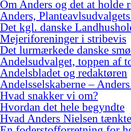
Om Anders og det at holde 
Anders, Planteavlsudvalgets
Det kgl. danske Landhushol
Mejeriforeninger i stribevis
Det lurmærkede danske smø
Andelsudvalget, toppen af 
Andelsbladet og redaktøren
Andelsselskaberne – Anders’
Hvad snakker vi om?
Hvordan det hele begyndte
Hvad Anders Nielsen tænkt
En foderstofforretning for h