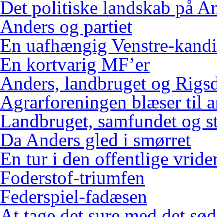
Det politiske landskab på An
Anders og partiet
En uafhængig Venstre-kandi
En kortvarig MF’er
Anders, landbruget og Rigs
Agrarforeningen blæser til 
Landbruget, samfundet og s
Da Anders gled i smørret
En tur i den offentlige vrid
Foderstof-triumfen
Federspiel-fadæsen
At tage det sure med det sød