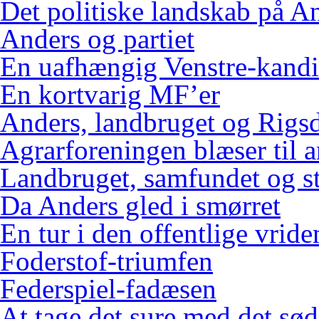
Det politiske landskab på An
Anders og partiet
En uafhængig Venstre-kandi
En kortvarig MF’er
Anders, landbruget og Rigs
Agrarforeningen blæser til 
Landbruget, samfundet og s
Da Anders gled i smørret
En tur i den offentlige vrid
Foderstof-triumfen
Federspiel-fadæsen
At tage det sure med det sød