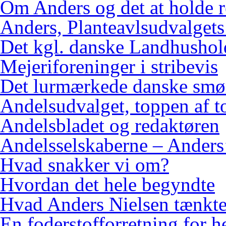
Om Anders og det at holde 
Anders, Planteavlsudvalgets
Det kgl. danske Landhushol
Mejeriforeninger i stribevis
Det lurmærkede danske smø
Andelsudvalget, toppen af 
Andelsbladet og redaktøren
Andelsselskaberne – Anders’
Hvad snakker vi om?
Hvordan det hele begyndte
Hvad Anders Nielsen tænkt
En foderstofforretning for h