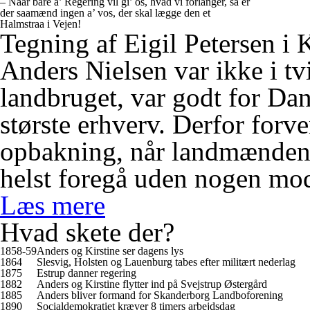
– Naar bare a’ Regering vil gi’ os, hvad vi forlanger, så er
der saamænd ingen a’ vos, der skal lægge den et
Halmstraa i Vejen!
Tegning af Eigil Petersen i
Anders Nielsen var ikke i tv
landbruget, var godt for Da
største erhverv. Derfor forv
opbakning, når landmændene
helst foregå uden nogen m
Læs mere
Hvad skete der?
1858-59
Anders og Kirstine ser dagens lys
1864
Slesvig, Holsten og Lauenburg tabes efter militært nederlag
1875
Estrup danner regering
1882
Anders og Kirstine flytter ind på Svejstrup Østergård
1885
Anders bliver formand for Skanderborg Landboforening
1890
Socialdemokratiet kræver 8 timers arbejdsdag