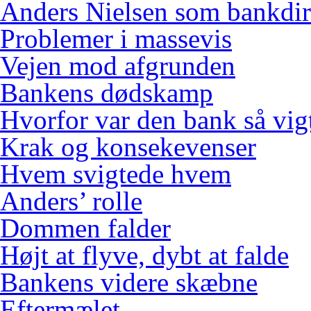
Anders Nielsen som bankdir
Problemer i massevis
Vejen mod afgrunden
Bankens dødskamp
Hvorfor var den bank så vig
Krak og konsekevenser
Hvem svigtede hvem
Anders’ rolle
Dommen falder
Højt at flyve, dybt at falde
Bankens videre skæbne
Eftermælet