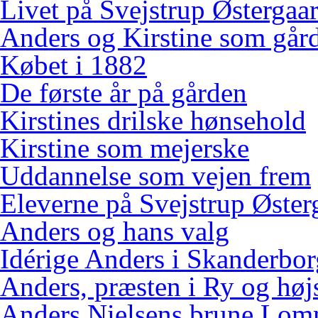
Livet på Svejstrup Østergaa
Anders og Kirstine som gård
Købet i 1882
De første år på gården
Kirstines drilske hønsehold
Kirstine som mejerske
Uddannelse som vejen frem
Eleverne på Svejstrup Øster
Anders og hans valg
Idérige Anders i Skanderbo
Anders, præsten i Ry og høj
Anders Nielsens brune Lo