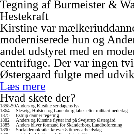
Tegning af Burmeister & Wa
Hestekraft
Kirstine var mælkeriuddannet
moderniserede hun og Anders
andet udstyret med en mode
centrifuge. Der var ingen tv
Østergaard fulgte med udvi
Læs mere
Hvad skete der?
1858-59
Anders og Kirstine ser dagens lys
1864
Slesvig, Holsten og Lauenburg tabes efter militært nederlag
1875
Estrup danner regering
1882
Anders og Kirstine flytter ind på Svejstrup Østergård
1885
Anders bliver formand for Skanderborg Landboforening
1890
Socialdemokratiet kræver 8 timers arbejdsdag