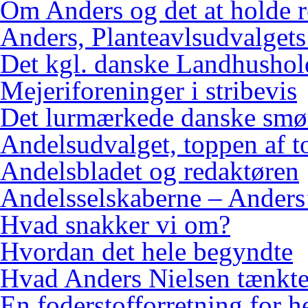
Om Anders og det at holde 
Anders, Planteavlsudvalgets
Det kgl. danske Landhushol
Mejeriforeninger i stribevis
Det lurmærkede danske smø
Andelsudvalget, toppen af 
Andelsbladet og redaktøren
Andelsselskaberne – Anders’
Hvad snakker vi om?
Hvordan det hele begyndte
Hvad Anders Nielsen tænkt
En foderstofforretning for h