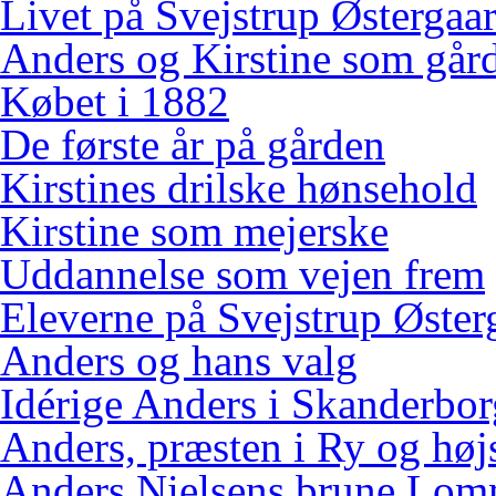
Livet på Svejstrup Østergaa
Anders og Kirstine som gård
Købet i 1882
De første år på gården
Kirstines drilske hønsehold
Kirstine som mejerske
Uddannelse som vejen frem
Eleverne på Svejstrup Øster
Anders og hans valg
Idérige Anders i Skanderbo
Anders, præsten i Ry og høj
Anders Nielsens brune Lo