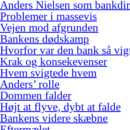
Anders Nielsen som bankdir
Problemer i massevis
Vejen mod afgrunden
Bankens dødskamp
Hvorfor var den bank så vig
Krak og konsekevenser
Hvem svigtede hvem
Anders’ rolle
Dommen falder
Højt at flyve, dybt at falde
Bankens videre skæbne
Eftermælet