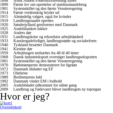
1898
Jydsk Andels Foderstofforretning stiftes
1899
Første lov om oprettelse af statshusmandsbrug
1901
Systemskiftet og den første Venstreregering
1914
Første verdenskrig bryder ud
1915
Almindelig valgret, også for kvinder
1919
Landbrugsraadet oprettes
1920
Sønderjylland genforenes med Danmark
1925
Andelsbanken lukker
1928
Anders dør
1931
Landbrugskrise og rekordstor arbejdsløshed
1933
Kanslergadeforliget, landbrugsstøtte og socialreform
1940
Tyskland besætter Danmark
1941
Kirstine dør
1959
Arbejdsugen nedsættes fra 48 til 40 timer
1968
Dansk industrieksport overstiger landbrugseksporten
1901
Systemskiftet og den første Venstreregering
1970
Rødstrømperne demonstrerer for ligeløn
1972
Danmark tilslutter sig EF
1973
Oliekrise
1989
Berlinmurens fald
1992
Danmark vinder EM i fodbold
2005
Andelsbladet udkommer for sidste gang
2009
Landbrug og Fødevarer bliver landbrugets ny toporgan
Hvor er jeg?
Oversigtskort