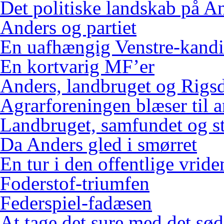
Det politiske landskab på An
Anders og partiet
En uafhængig Venstre-kandi
En kortvarig MF’er
Anders, landbruget og Rigs
Agrarforeningen blæser til 
Landbruget, samfundet og s
Da Anders gled i smørret
En tur i den offentlige vrid
Foderstof-triumfen
Federspiel-fadæsen
At tage det sure med det sød