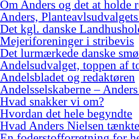
Om Anders og det at holde 
Anders, Planteavlsudvalgets
Det kgl. danske Landhushol
Mejeriforeninger i stribevis
Det lurmærkede danske smø
Andelsudvalget, toppen af 
Andelsbladet og redaktøren
Andelsselskaberne – Anders’
Hvad snakker vi om?
Hvordan det hele begyndte
Hvad Anders Nielsen tænkt
En foderstofforretning for h