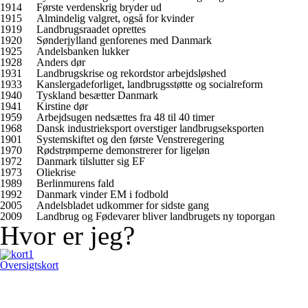
1914
Første verdenskrig bryder ud
1915
Almindelig valgret, også for kvinder
1919
Landbrugsraadet oprettes
1920
Sønderjylland genforenes med Danmark
1925
Andelsbanken lukker
1928
Anders dør
1931
Landbrugskrise og rekordstor arbejdsløshed
1933
Kanslergadeforliget, landbrugsstøtte og socialreform
1940
Tyskland besætter Danmark
1941
Kirstine dør
1959
Arbejdsugen nedsættes fra 48 til 40 timer
1968
Dansk industrieksport overstiger landbrugseksporten
1901
Systemskiftet og den første Venstreregering
1970
Rødstrømperne demonstrerer for ligeløn
1972
Danmark tilslutter sig EF
1973
Oliekrise
1989
Berlinmurens fald
1992
Danmark vinder EM i fodbold
2005
Andelsbladet udkommer for sidste gang
2009
Landbrug og Fødevarer bliver landbrugets ny toporgan
Hvor er jeg?
Oversigtskort