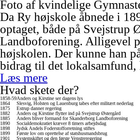
Foto af kvindelige Gymnast
Da Ry højskole åbnede i 189
optaget, både på Svejstrup 
Landboforening. Alligevel p
højskolen. Der kunne han på 
bidrag til det lokalsamfund,
Læs mere
Hvad skete der?
1858-59
Anders og Kirstine ser dagens lys
1864
Slesvig, Holsten og Lauenburg tabes efter militært nederlag
1875
Estrup danner regering
1882
Anders og Kirstine flytter ind på Svejstrup Østergård
1885
Anders bliver formand for Skanderborg Landboforening
1890
Socialdemokratiet kræver 8 timers arbejdsdag
1898
Jydsk Andels Foderstofforretning stiftes
1899
Første lov om oprettelse af statshusmandsbrug
1901
Systemskiftet og den første Venstreregering