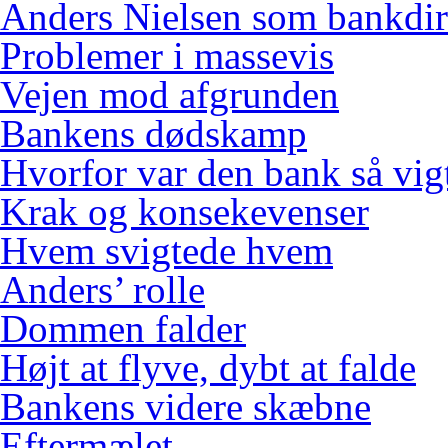
Anders Nielsen som bankdir
Problemer i massevis
Vejen mod afgrunden
Bankens dødskamp
Hvorfor var den bank så vig
Krak og konsekevenser
Hvem svigtede hvem
Anders’ rolle
Dommen falder
Højt at flyve, dybt at falde
Bankens videre skæbne
Eftermælet