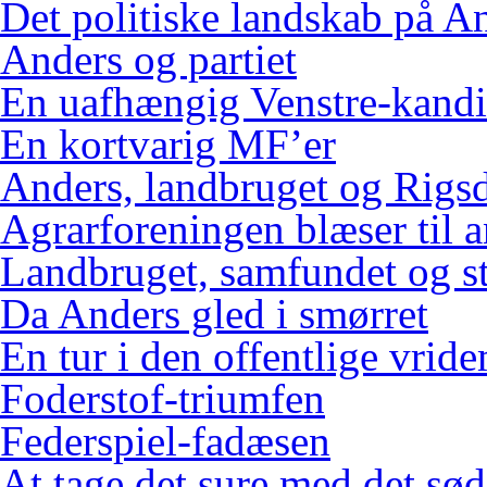
Det politiske landskab på An
Anders og partiet
En uafhængig Venstre-kandi
En kortvarig MF’er
Anders, landbruget og Rigs
Agrarforeningen blæser til 
Landbruget, samfundet og s
Da Anders gled i smørret
En tur i den offentlige vrid
Foderstof-triumfen
Federspiel-fadæsen
At tage det sure med det sød