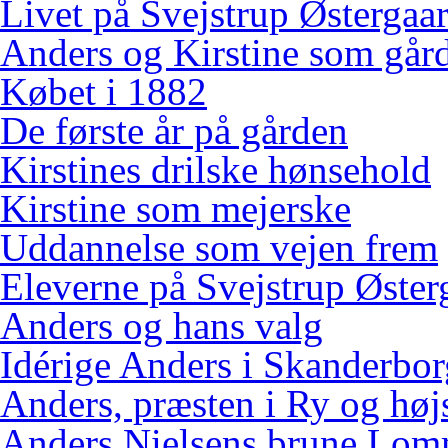
Livet på Svejstrup Østergaa
Anders og Kirstine som gård
Købet i 1882
De første år på gården
Kirstines drilske hønsehold
Kirstine som mejerske
Uddannelse som vejen frem
Eleverne på Svejstrup Øster
Anders og hans valg
Idérige Anders i Skanderbo
Anders, præsten i Ry og høj
Anders Nielsens brune Lo