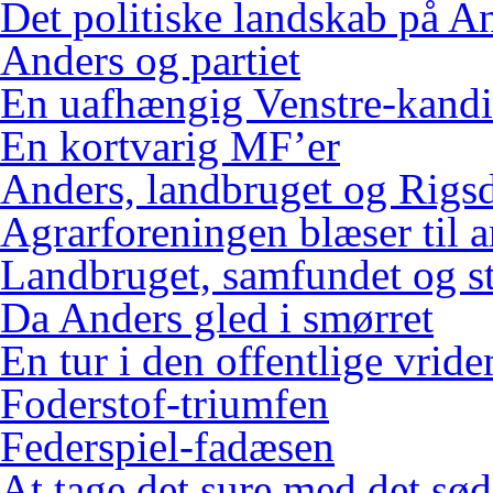
Det politiske landskab på An
Anders og partiet
En uafhængig Venstre-kandi
En kortvarig MF’er
Anders, landbruget og Rigs
Agrarforeningen blæser til 
Landbruget, samfundet og s
Da Anders gled i smørret
En tur i den offentlige vrid
Foderstof-triumfen
Federspiel-fadæsen
At tage det sure med det sød