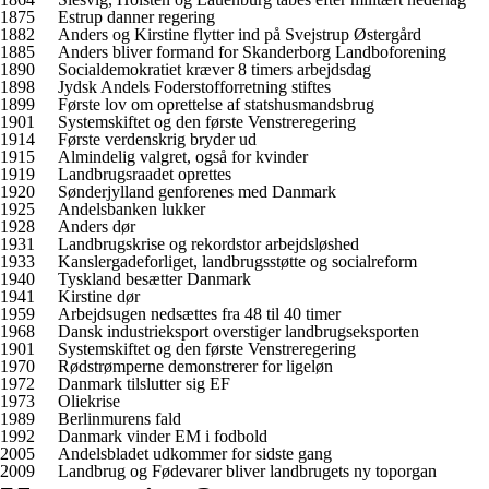
1875
Estrup danner regering
1882
Anders og Kirstine flytter ind på Svejstrup Østergård
1885
Anders bliver formand for Skanderborg Landboforening
1890
Socialdemokratiet kræver 8 timers arbejdsdag
1898
Jydsk Andels Foderstofforretning stiftes
1899
Første lov om oprettelse af statshusmandsbrug
1901
Systemskiftet og den første Venstreregering
1914
Første verdenskrig bryder ud
1915
Almindelig valgret, også for kvinder
1919
Landbrugsraadet oprettes
1920
Sønderjylland genforenes med Danmark
1925
Andelsbanken lukker
1928
Anders dør
1931
Landbrugskrise og rekordstor arbejdsløshed
1933
Kanslergadeforliget, landbrugsstøtte og socialreform
1940
Tyskland besætter Danmark
1941
Kirstine dør
1959
Arbejdsugen nedsættes fra 48 til 40 timer
1968
Dansk industrieksport overstiger landbrugseksporten
1901
Systemskiftet og den første Venstreregering
1970
Rødstrømperne demonstrerer for ligeløn
1972
Danmark tilslutter sig EF
1973
Oliekrise
1989
Berlinmurens fald
1992
Danmark vinder EM i fodbold
2005
Andelsbladet udkommer for sidste gang
2009
Landbrug og Fødevarer bliver landbrugets ny toporgan