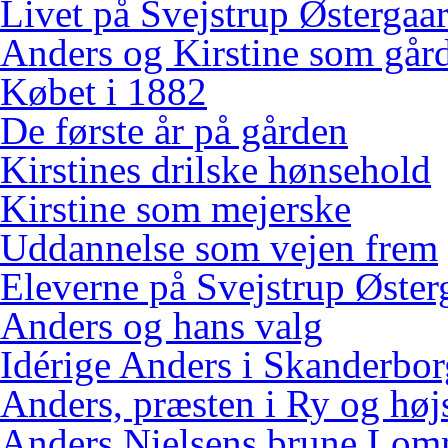
Livet på Svejstrup Østergaa
Anders og Kirstine som gård
Købet i 1882
De første år på gården
Kirstines drilske hønsehold
Kirstine som mejerske
Uddannelse som vejen frem
Eleverne på Svejstrup Øster
Anders og hans valg
Idérige Anders i Skanderbo
Anders, præsten i Ry og høj
Anders Nielsens brune Lo