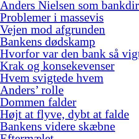
Anders Nielsen som bankdir
Problemer i massevis
Vejen mod afgrunden
Bankens dødskamp
Hvorfor var den bank så vig
Krak og konsekevenser
Hvem svigtede hvem
Anders’ rolle
Dommen falder
Højt at flyve, dybt at falde
Bankens videre skæbne
Eftermælet