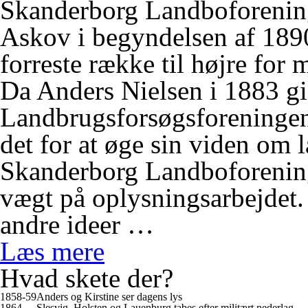
Skanderborg Landboforening 
Askov i begyndelsen af 1890
forreste række til højre for 
Da Anders Nielsen i 1883 gi
Landbrugsforsøgsforeninge
det for at øge sin viden om
Skanderborg Landboforening
vægt på oplysningsarbejdet
andre ideer …
Læs mere
Hvad skete der?
1858-59
Anders og Kirstine ser dagens lys
1864
Slesvig, Holsten og Lauenburg tabes efter militært nederlag