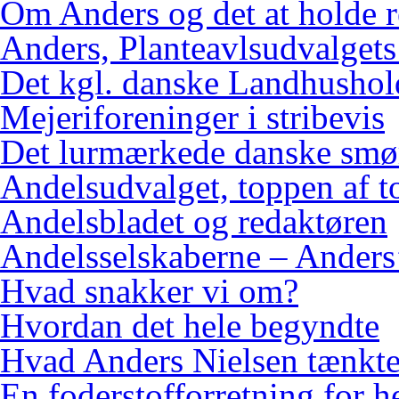
Om Anders og det at holde 
Anders, Planteavlsudvalgets
Det kgl. danske Landhushol
Mejeriforeninger i stribevis
Det lurmærkede danske smø
Andelsudvalget, toppen af 
Andelsbladet og redaktøren
Andelsselskaberne – Anders’
Hvad snakker vi om?
Hvordan det hele begyndte
Hvad Anders Nielsen tænkt
En foderstofforretning for h