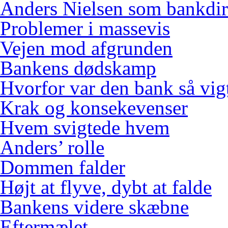
Anders Nielsen som bankdir
Problemer i massevis
Vejen mod afgrunden
Bankens dødskamp
Hvorfor var den bank så vig
Krak og konsekevenser
Hvem svigtede hvem
Anders’ rolle
Dommen falder
Højt at flyve, dybt at falde
Bankens videre skæbne
Eftermælet