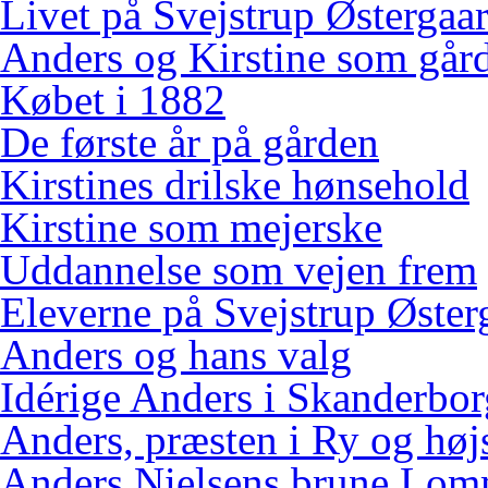
Livet på Svejstrup Østergaa
Anders og Kirstine som gård
Købet i 1882
De første år på gården
Kirstines drilske hønsehold
Kirstine som mejerske
Uddannelse som vejen frem
Eleverne på Svejstrup Øster
Anders og hans valg
Idérige Anders i Skanderbo
Anders, præsten i Ry og høj
Anders Nielsens brune Lo