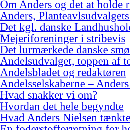
Om Anders og det at holde 
Anders, Planteavlsudvalgets
Det kgl. danske Landhushol
Mejeriforeninger i stribevis
Det lurmærkede danske smø
Andelsudvalget, toppen af 
Andelsbladet og redaktøren
Andelsselskaberne – Anders’
Hvad snakker vi om?
Hvordan det hele begyndte
Hvad Anders Nielsen tænkt
En foderstofforretning for h