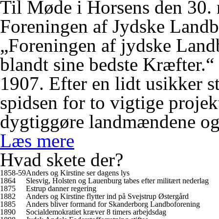
Til Møde i Horsens den 30.
Foreningen af Jydske Landbo
„Foreningen af jydske Landb
blandt sine bedste Kræfter.“
1907. Efter en lidt usikker s
spidsen for to vigtige projek
dygtiggøre landmændene og 
Læs mere
Hvad skete der?
1858-59
Anders og Kirstine ser dagens lys
1864
Slesvig, Holsten og Lauenburg tabes efter militært nederlag
1875
Estrup danner regering
1882
Anders og Kirstine flytter ind på Svejstrup Østergård
1885
Anders bliver formand for Skanderborg Landboforening
1890
Socialdemokratiet kræver 8 timers arbejdsdag