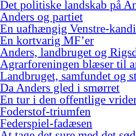
Det politiske landskab på An
Anders og partiet
En uafhængig Venstre-kandi
En kortvarig MF’er
Anders, landbruget og Rigs
Agrarforeningen blæser til 
Landbruget, samfundet og s
Da Anders gled i smørret
En tur i den offentlige vrid
Foderstof-triumfen
Federspiel-fadæsen
At tage det sure med det sød