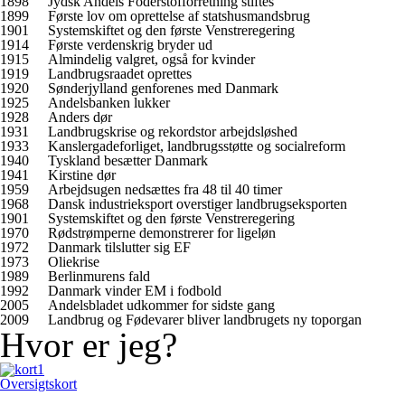
1898
Jydsk Andels Foderstofforretning stiftes
1899
Første lov om oprettelse af statshusmandsbrug
1901
Systemskiftet og den første Venstreregering
1914
Første verdenskrig bryder ud
1915
Almindelig valgret, også for kvinder
1919
Landbrugsraadet oprettes
1920
Sønderjylland genforenes med Danmark
1925
Andelsbanken lukker
1928
Anders dør
1931
Landbrugskrise og rekordstor arbejdsløshed
1933
Kanslergadeforliget, landbrugsstøtte og socialreform
1940
Tyskland besætter Danmark
1941
Kirstine dør
1959
Arbejdsugen nedsættes fra 48 til 40 timer
1968
Dansk industrieksport overstiger landbrugseksporten
1901
Systemskiftet og den første Venstreregering
1970
Rødstrømperne demonstrerer for ligeløn
1972
Danmark tilslutter sig EF
1973
Oliekrise
1989
Berlinmurens fald
1992
Danmark vinder EM i fodbold
2005
Andelsbladet udkommer for sidste gang
2009
Landbrug og Fødevarer bliver landbrugets ny toporgan
Hvor er jeg?
Oversigtskort