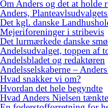
Om Anders og det at holde 
Anders, Planteavlsudvalgets
Det kgl. danske Landhushol
Mejeriforeninger i stribevis
Det lurmærkede danske smø
Andelsudvalget, toppen af 
Andelsbladet og redaktøren
Andelsselskaberne – Anders’
Hvad snakker vi om?
Hvordan det hele begyndte
Hvad Anders Nielsen tænkt
En foderstofforretning for h