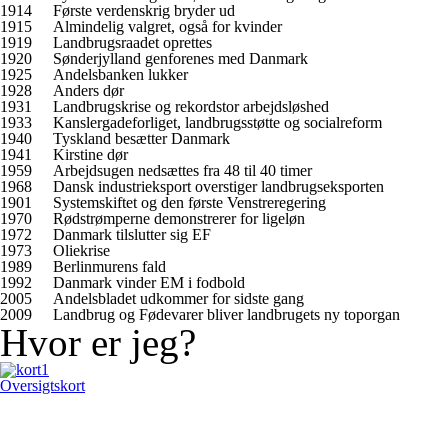
1914
Første verdenskrig bryder ud
1915
Almindelig valgret, også for kvinder
1919
Landbrugsraadet oprettes
1920
Sønderjylland genforenes med Danmark
1925
Andelsbanken lukker
1928
Anders dør
1931
Landbrugskrise og rekordstor arbejdsløshed
1933
Kanslergadeforliget, landbrugsstøtte og socialreform
1940
Tyskland besætter Danmark
1941
Kirstine dør
1959
Arbejdsugen nedsættes fra 48 til 40 timer
1968
Dansk industrieksport overstiger landbrugseksporten
1901
Systemskiftet og den første Venstreregering
1970
Rødstrømperne demonstrerer for ligeløn
1972
Danmark tilslutter sig EF
1973
Oliekrise
1989
Berlinmurens fald
1992
Danmark vinder EM i fodbold
2005
Andelsbladet udkommer for sidste gang
2009
Landbrug og Fødevarer bliver landbrugets ny toporgan
Hvor er jeg?
Oversigtskort