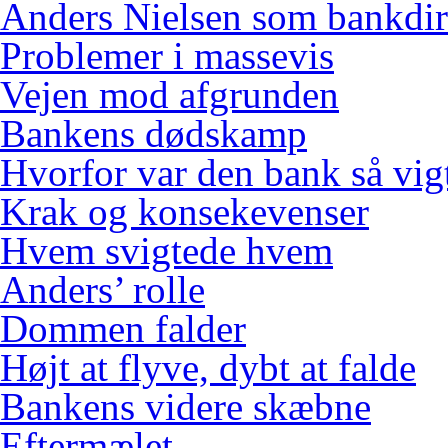
Anders Nielsen som bankdir
Problemer i massevis
Vejen mod afgrunden
Bankens dødskamp
Hvorfor var den bank så vig
Krak og konsekevenser
Hvem svigtede hvem
Anders’ rolle
Dommen falder
Højt at flyve, dybt at falde
Bankens videre skæbne
Eftermælet