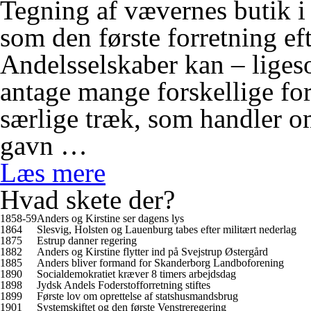
Tegning af vævernes butik i
som den første forretning ef
Andelsselskaber kan – liges
antage mange forskellige fo
særlige træk, som handler om
gavn …
Læs mere
Hvad skete der?
1858-59
Anders og Kirstine ser dagens lys
1864
Slesvig, Holsten og Lauenburg tabes efter militært nederlag
1875
Estrup danner regering
1882
Anders og Kirstine flytter ind på Svejstrup Østergård
1885
Anders bliver formand for Skanderborg Landboforening
1890
Socialdemokratiet kræver 8 timers arbejdsdag
1898
Jydsk Andels Foderstofforretning stiftes
1899
Første lov om oprettelse af statshusmandsbrug
1901
Systemskiftet og den første Venstreregering