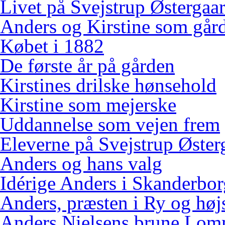
Livet på Svejstrup Østergaa
Anders og Kirstine som gård
Købet i 1882
De første år på gården
Kirstines drilske hønsehold
Kirstine som mejerske
Uddannelse som vejen frem
Eleverne på Svejstrup Øster
Anders og hans valg
Idérige Anders i Skanderbo
Anders, præsten i Ry og høj
Anders Nielsens brune Lo