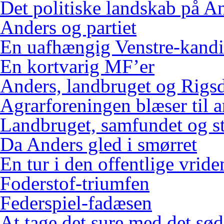
Det politiske landskab på An
Anders og partiet
En uafhængig Venstre-kandi
En kortvarig MF’er
Anders, landbruget og Rigs
Agrarforeningen blæser til 
Landbruget, samfundet og s
Da Anders gled i smørret
En tur i den offentlige vrid
Foderstof-triumfen
Federspiel-fadæsen
At tage det sure med det sød