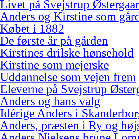
Livet på Svejstrup Østergaa
Anders og Kirstine som gård
Købet i 1882
De første år på gården
Kirstines drilske hønsehold
Kirstine som mejerske
Uddannelse som vejen frem
Eleverne på Svejstrup Øster
Anders og hans valg
Idérige Anders i Skanderbo
Anders, præsten i Ry og høj
Anders Nielsens brune Lo