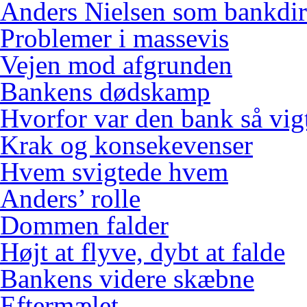
Anders Nielsen som bankdir
Problemer i massevis
Vejen mod afgrunden
Bankens dødskamp
Hvorfor var den bank så vig
Krak og konsekevenser
Hvem svigtede hvem
Anders’ rolle
Dommen falder
Højt at flyve, dybt at falde
Bankens videre skæbne
Eftermælet