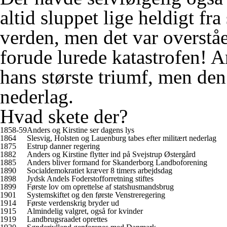
altid sluppet lige heldigt f
verden, men det var overståe
forude lurede katastrofen! 
hans største triumf, men den
nederlag.
Hvad skete der?
1858-59
Anders og Kirstine ser dagens lys
1864
Slesvig, Holsten og Lauenburg tabes efter militært nederlag
1875
Estrup danner regering
1882
Anders og Kirstine flytter ind på Svejstrup Østergård
1885
Anders bliver formand for Skanderborg Landboforening
1890
Socialdemokratiet kræver 8 timers arbejdsdag
1898
Jydsk Andels Foderstofforretning stiftes
1899
Første lov om oprettelse af statshusmandsbrug
1901
Systemskiftet og den første Venstreregering
1914
Første verdenskrig bryder ud
1915
Almindelig valgret, også for kvinder
1919
Landbrugsraadet oprettes