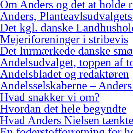
Om Anders og det at holde 
Anders, Planteavlsudvalgets
Det kgl. danske Landhushol
Mejeriforeninger i stribevis
Det lurmærkede danske smø
Andelsudvalget, toppen af 
Andelsbladet og redaktøren
Andelsselskaberne – Anders’
Hvad snakker vi om?
Hvordan det hele begyndte
Hvad Anders Nielsen tænkt
En foderstofforretning for h