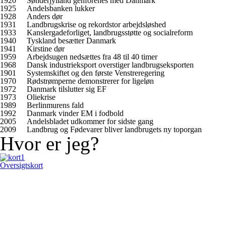
1920
Sønderjylland genforenes med Danmark
1925
Andelsbanken lukker
1928
Anders dør
1931
Landbrugskrise og rekordstor arbejdsløshed
1933
Kanslergadeforliget, landbrugsstøtte og socialreform
1940
Tyskland besætter Danmark
1941
Kirstine dør
1959
Arbejdsugen nedsættes fra 48 til 40 timer
1968
Dansk industrieksport overstiger landbrugseksporten
1901
Systemskiftet og den første Venstreregering
1970
Rødstrømperne demonstrerer for ligeløn
1972
Danmark tilslutter sig EF
1973
Oliekrise
1989
Berlinmurens fald
1992
Danmark vinder EM i fodbold
2005
Andelsbladet udkommer for sidste gang
2009
Landbrug og Fødevarer bliver landbrugets ny toporgan
Hvor er jeg?
Oversigtskort