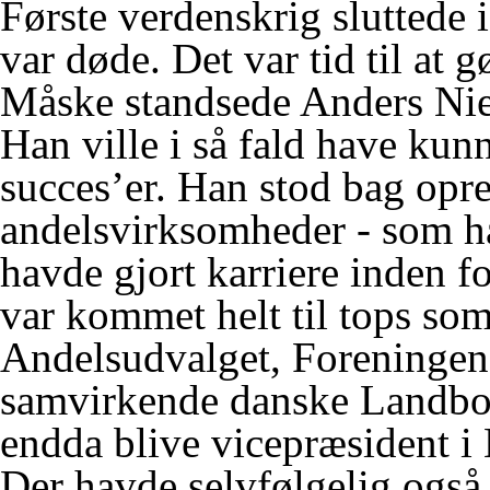
Første verdenskrig sluttede 
var døde. Det var tid til at g
Måske standsede Anders Niels
Han ville i så fald have kun
succes’er. Han stod bag opret
andelsvirksomheder - som h
havde gjort karriere inden f
var kommet helt til tops so
Andelsudvalget, Foreningen
samvirkende danske Landbof
endda blive vicepræsident i
Der havde selvfølgelig også