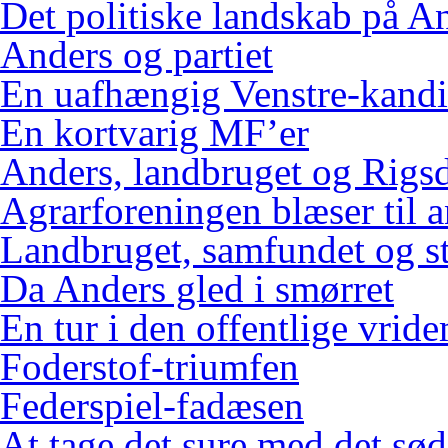
Det politiske landskab på An
Anders og partiet
En uafhængig Venstre-kandi
En kortvarig MF’er
Anders, landbruget og Rigs
Agrarforeningen blæser til 
Landbruget, samfundet og s
Da Anders gled i smørret
En tur i den offentlige vrid
Foderstof-triumfen
Federspiel-fadæsen
At tage det sure med det sød