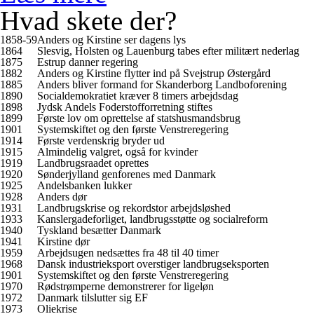
Hvad skete der?
1858-59
Anders og Kirstine ser dagens lys
1864
Slesvig, Holsten og Lauenburg tabes efter militært nederlag
1875
Estrup danner regering
1882
Anders og Kirstine flytter ind på Svejstrup Østergård
1885
Anders bliver formand for Skanderborg Landboforening
1890
Socialdemokratiet kræver 8 timers arbejdsdag
1898
Jydsk Andels Foderstofforretning stiftes
1899
Første lov om oprettelse af statshusmandsbrug
1901
Systemskiftet og den første Venstreregering
1914
Første verdenskrig bryder ud
1915
Almindelig valgret, også for kvinder
1919
Landbrugsraadet oprettes
1920
Sønderjylland genforenes med Danmark
1925
Andelsbanken lukker
1928
Anders dør
1931
Landbrugskrise og rekordstor arbejdsløshed
1933
Kanslergadeforliget, landbrugsstøtte og socialreform
1940
Tyskland besætter Danmark
1941
Kirstine dør
1959
Arbejdsugen nedsættes fra 48 til 40 timer
1968
Dansk industrieksport overstiger landbrugseksporten
1901
Systemskiftet og den første Venstreregering
1970
Rødstrømperne demonstrerer for ligeløn
1972
Danmark tilslutter sig EF
1973
Oliekrise