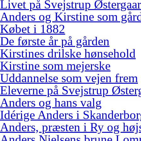
Livet på Svejstrup Østergaa
Anders og Kirstine som gård
Købet i 1882
De første år på gården
Kirstines drilske hønsehold
Kirstine som mejerske
Uddannelse som vejen frem
Eleverne på Svejstrup Øster
Anders og hans valg
Idérige Anders i Skanderbo
Anders, præsten i Ry og høj
Anders Nielsens brune Lo