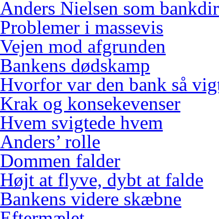
Anders Nielsen som bankdir
Problemer i massevis
Vejen mod afgrunden
Bankens dødskamp
Hvorfor var den bank så vig
Krak og konsekevenser
Hvem svigtede hvem
Anders’ rolle
Dommen falder
Højt at flyve, dybt at falde
Bankens videre skæbne
Eftermælet