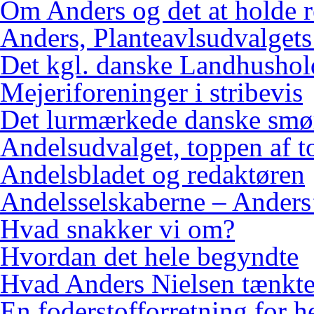
Om Anders og det at holde 
Anders, Planteavlsudvalgets
Det kgl. danske Landhushol
Mejeriforeninger i stribevis
Det lurmærkede danske smø
Andelsudvalget, toppen af 
Andelsbladet og redaktøren
Andelsselskaberne – Anders’
Hvad snakker vi om?
Hvordan det hele begyndte
Hvad Anders Nielsen tænkt
En foderstofforretning for h