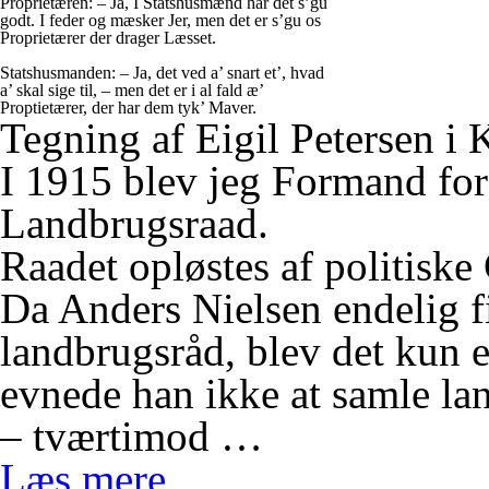
Proprietæren
: – Ja, I Statshusmænd har det s’gu
godt. I feder og mæsker Jer, men det er s’gu os
Proprietærer der drager Læsset.
Statshusmanden
: – Ja, det ved a’ snart et’, hvad
a’ skal sige til, – men det er i al fald æ’
Proptietærer, der har dem tyk’ Maver.
Tegning af Eigil Petersen i
I 1915 blev jeg Formand for
Landbrugsraad.
Raadet opløstes af politiske
Da Anders Nielsen endelig f
landbrugsråd, blev det kun 
evnede han ikke at samle la
– tværtimod …
Læs mere