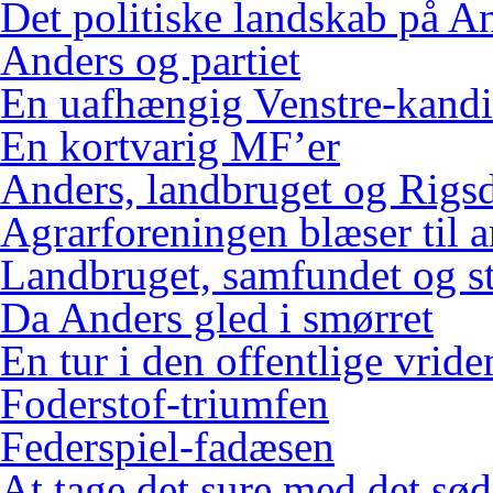
Det politiske landskab på An
Anders og partiet
En uafhængig Venstre-kandi
En kortvarig MF’er
Anders, landbruget og Rigs
Agrarforeningen blæser til 
Landbruget, samfundet og s
Da Anders gled i smørret
En tur i den offentlige vrid
Foderstof-triumfen
Federspiel-fadæsen
At tage det sure med det sød