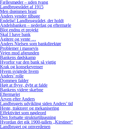
Fællesmøder – uden tvang
Landbrugsrådet af 1915
Men drømmen brast
Anders vender tilbage
Endelig! Landbrugsrådet, der holdt
Andelsbanken – nederlag og eftermæle
Blot endnu et projekt
Skal I have bank
Agitere og vente …
Anders Nielsen som bankdirektør
Problemer i massevis
Vejen mod afgrunden
Bankens dødskamp
Hvorfor var den bank så vigtig
Krak og konsekevenser
Hvem svigtede hvem
Anders’ rolle
Dommen falder
Højt at flyve, dybt at falde
Bankens videre skæbne
Eftermælet
Arven efter Anders
Landbrugets udvikling siden Anders’ tid
Heste, traktorer og mekanisering
Effektivitet som nøgleord
Den fortsatte strukturtilpasning
Hvordan det gik 1900-tallets „Kirstiner“
Landbruget og omverdenen