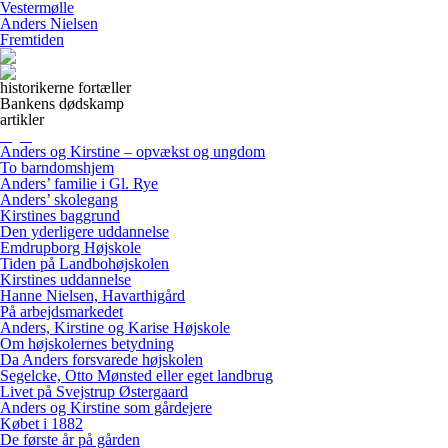
Vestermølle
Anders Nielsen
Fremtiden
historikerne fortæller
Bankens dødskamp
artikler
Anders og Kirstine – opvækst og ungdom
To barndomshjem
Anders’ familie i Gl. Rye
Anders’ skolegang
Kirstines baggrund
Den yderligere uddannelse
Emdrupborg Højskole
Tiden på Landbohøjskolen
Kirstines uddannelse
Hanne Nielsen, Havarthigård
På arbejdsmarkedet
Anders, Kirstine og Karise Højskole
Om højskolernes betydning
Da Anders forsvarede højskolen
Segelcke, Otto Mønsted eller eget landbrug
Livet på Svejstrup Østergaard
Anders og Kirstine som gårdejere
Købet i 1882
De første år på gården