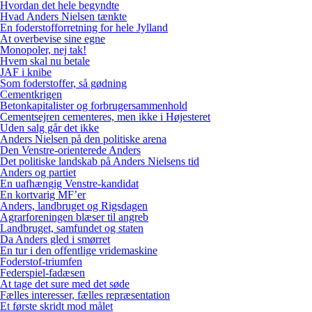
Hvordan det hele begyndte
Hvad Anders Nielsen tænkte
En foderstofforretning for hele Jylland
At overbevise sine egne
Monopoler, nej tak!
Hvem skal nu betale
JAF i knibe
Som foderstoffer, så gødning
Cementkrigen
Betonkapitalister og forbrugersammenhold
Cementsejren cementeres, men ikke i Højesteret
Uden salg går det ikke
Anders Nielsen på den politiske arena
Den Venstre-orienterede Anders
Det politiske landskab på Anders Nielsens tid
Anders og partiet
En uafhængig Venstre-kandidat
En kortvarig MF’er
Anders, landbruget og Rigsdagen
Agrarforeningen blæser til angreb
Landbruget, samfundet og staten
Da Anders gled i smørret
En tur i den offentlige vridemaskine
Foderstof-triumfen
Federspiel-fadæsen
At tage det sure med det søde
Fælles interesser, fælles repræsentation
Et første skridt mod målet