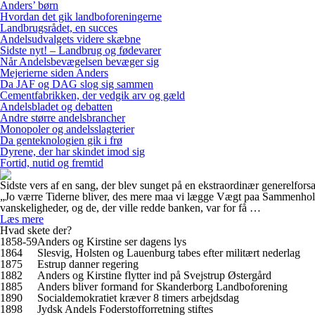
Anders’ børn
Hvordan det gik landboforeningerne
Landbrugsrådet, en succes
Andelsudvalgets videre skæbne
Sidste nyt! – Landbrug og fødevarer
Når Andelsbevægelsen bevæger sig
Mejerierne siden Anders
Da JAF og DAG slog sig sammen
Cementfabrikken, der vedgik arv og gæld
Andelsbladet og debatten
Andre større andelsbrancher
Monopoler og andelsslagterier
Da genteknologien gik i frø
Dyrene, der har skindet imod sig
Fortid, nutid og fremtid
Sidste vers af en sang, der blev sunget på en ekstraordinær generelfors
„Jo værre Tiderne bliver, des mere maa vi lægge Vægt paa Sammenhold 
vanskeligheder, og de, der ville redde banken, var for få …
Læs mere
Hvad skete der?
1858-59
Anders og Kirstine ser dagens lys
1864
Slesvig, Holsten og Lauenburg tabes efter militært nederlag
1875
Estrup danner regering
1882
Anders og Kirstine flytter ind på Svejstrup Østergård
1885
Anders bliver formand for Skanderborg Landboforening
1890
Socialdemokratiet kræver 8 timers arbejdsdag
1898
Jydsk Andels Foderstofforretning stiftes