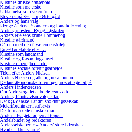
Kirstines drilske hønsehold
Kirstine som mejerske
Uddannelse som vejen frem
Eleverne på Svejstrup Østergård
Anders og hans valg
Idérige Anders i Skanderborg Landboforening
Anders, præsten i Ry og højskolen
Anders Nielsens brune Lommebog
Kirstine gårdmand
Gården med den faværende gårdejer
En sød anekdote eller …
Kirstine som landmand
Kirstine og forsamlingshuset
Kirstine i menighedsrådet
Kirstines sociale foreningsarbejde
Tiden efter Anders Nielsen
Anders Nielsen og alle organisationerne
De landøkonomiske foreninger, nok at tage fat på
Anders i inderkredsen
Om Anders og det at holde regnskab
Anders, Planteavlsudvalgets far
Det kgl. danske Landhusholdningsselskab
Mejeriforeninger i stribevis
Det lurmærkede danske smør
Andelsudvalget, toppen af toppen
Andelsbladet og redaktøren
Andelsselskaberne – Anders’ store lidenskab
Hvad snakker vi om?