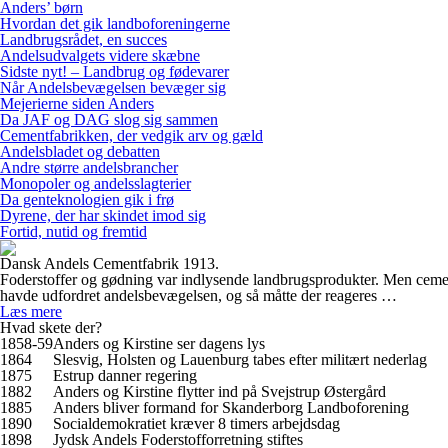
Anders’ børn
Hvordan det gik landboforeningerne
Landbrugsrådet, en succes
Andelsudvalgets videre skæbne
Sidste nyt! – Landbrug og fødevarer
Når Andelsbevægelsen bevæger sig
Mejerierne siden Anders
Da JAF og DAG slog sig sammen
Cementfabrikken, der vedgik arv og gæld
Andelsbladet og debatten
Andre større andelsbrancher
Monopoler og andelsslagterier
Da genteknologien gik i frø
Dyrene, der har skindet imod sig
Fortid, nutid og fremtid
Dansk Andels Cementfabrik 1913.
Foderstoffer og gødning var indlysende landbrugsprodukter. Men cement
havde udfordret andelsbevægelsen, og så måtte der reageres …
Læs mere
Hvad skete der?
1858-59
Anders og Kirstine ser dagens lys
1864
Slesvig, Holsten og Lauenburg tabes efter militært nederlag
1875
Estrup danner regering
1882
Anders og Kirstine flytter ind på Svejstrup Østergård
1885
Anders bliver formand for Skanderborg Landboforening
1890
Socialdemokratiet kræver 8 timers arbejdsdag
1898
Jydsk Andels Foderstofforretning stiftes