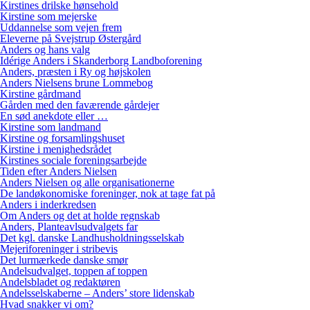
Kirstines drilske hønsehold
Kirstine som mejerske
Uddannelse som vejen frem
Eleverne på Svejstrup Østergård
Anders og hans valg
Idérige Anders i Skanderborg Landboforening
Anders, præsten i Ry og højskolen
Anders Nielsens brune Lommebog
Kirstine gårdmand
Gården med den faværende gårdejer
En sød anekdote eller …
Kirstine som landmand
Kirstine og forsamlingshuset
Kirstine i menighedsrådet
Kirstines sociale foreningsarbejde
Tiden efter Anders Nielsen
Anders Nielsen og alle organisationerne
De landøkonomiske foreninger, nok at tage fat på
Anders i inderkredsen
Om Anders og det at holde regnskab
Anders, Planteavlsudvalgets far
Det kgl. danske Landhusholdningsselskab
Mejeriforeninger i stribevis
Det lurmærkede danske smør
Andelsudvalget, toppen af toppen
Andelsbladet og redaktøren
Andelsselskaberne – Anders’ store lidenskab
Hvad snakker vi om?