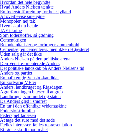
Hvordan det hele begyndte
Hvad Anders Nielsen tænkte
En foderstofforretning for hele Jylland
At overbevise sine egne
Monopoler, nej tak!
Hvem skal nu betale
JAF i knibe
Som foderstoffer, så gødning
Cementkrigen
Betonkapitalister og forbrugersammenhold
Cementsejren cementeres, men ikke i Højesteret
Uden salg går det ikke
Anders Nielsen på den politiske arena
Den Venstre-orienterede Anders
Det politiske landskab på Anders Nielsens tid
Anders og partiet
En uafhængig Venstre-kandidat
En kortvarig MF’er
Anders, landbruget og Rigsdagen
Agrarforeningen blæser til angreb
Landbruget, samfundet og staten
Da Anders gled i smørret
En tur i den offentlige vridemaskine
Foderstof-triumfen
Federspiel-fadæsen
At tage det sure med det søde
Fælles interesser, fælles repræsentation
Et første skridt mod målet