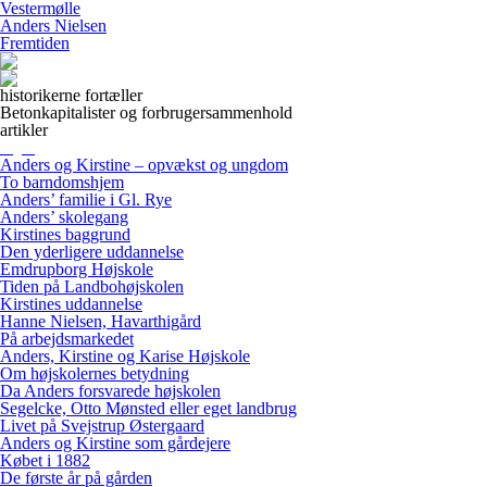
Vestermølle
Anders Nielsen
Fremtiden
historikerne fortæller
Betonkapitalister og forbrugersammenhold
artikler
Anders og Kirstine – opvækst og ungdom
To barndomshjem
Anders’ familie i Gl. Rye
Anders’ skolegang
Kirstines baggrund
Den yderligere uddannelse
Emdrupborg Højskole
Tiden på Landbohøjskolen
Kirstines uddannelse
Hanne Nielsen, Havarthigård
På arbejdsmarkedet
Anders, Kirstine og Karise Højskole
Om højskolernes betydning
Da Anders forsvarede højskolen
Segelcke, Otto Mønsted eller eget landbrug
Livet på Svejstrup Østergaard
Anders og Kirstine som gårdejere
Købet i 1882
De første år på gården