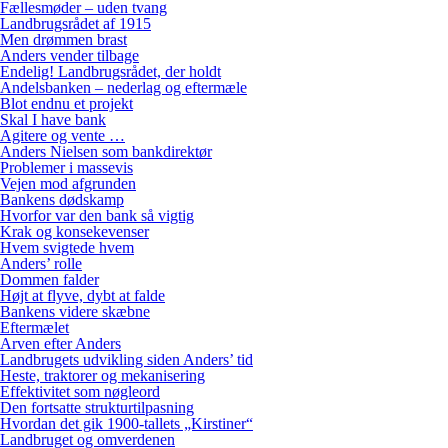
Fællesmøder – uden tvang
Landbrugsrådet af 1915
Men drømmen brast
Anders vender tilbage
Endelig! Landbrugsrådet, der holdt
Andelsbanken – nederlag og eftermæle
Blot endnu et projekt
Skal I have bank
Agitere og vente …
Anders Nielsen som bankdirektør
Problemer i massevis
Vejen mod afgrunden
Bankens dødskamp
Hvorfor var den bank så vigtig
Krak og konsekevenser
Hvem svigtede hvem
Anders’ rolle
Dommen falder
Højt at flyve, dybt at falde
Bankens videre skæbne
Eftermælet
Arven efter Anders
Landbrugets udvikling siden Anders’ tid
Heste, traktorer og mekanisering
Effektivitet som nøgleord
Den fortsatte strukturtilpasning
Hvordan det gik 1900-tallets „Kirstiner“
Landbruget og omverdenen