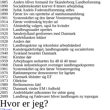
1885
Anders bliver formand for Skanderborg Landboforening
1890
Socialdemokratiet kræver 8 timers arbejdsdag
1898
Jydsk Andels Foderstofforretning stiftes
1899
Første lov om oprettelse af statshusmandsbrug
1901
Systemskiftet og den første Venstreregering
1914
Første verdenskrig bryder ud
1915
Almindelig valgret, også for kvinder
1919
Landbrugsraadet oprettes
1920
Sønderjylland genforenes med Danmark
1925
Andelsbanken lukker
1928
Anders dør
1931
Landbrugskrise og rekordstor arbejdsløshed
1933
Kanslergadeforliget, landbrugsstøtte og socialreform
1940
Tyskland besætter Danmark
1941
Kirstine dør
1959
Arbejdsugen nedsættes fra 48 til 40 timer
1968
Dansk industrieksport overstiger landbrugseksporten
1901
Systemskiftet og den første Venstreregering
1970
Rødstrømperne demonstrerer for ligeløn
1972
Danmark tilslutter sig EF
1973
Oliekrise
1989
Berlinmurens fald
1992
Danmark vinder EM i fodbold
2005
Andelsbladet udkommer for sidste gang
2009
Landbrug og Fødevarer bliver landbrugets ny toporgan
Hvor er jeg?