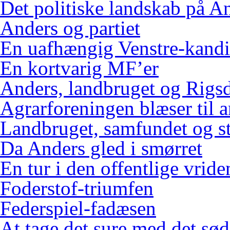
Det politiske landskab på An
Anders og partiet
En uafhængig Venstre-kandi
En kortvarig MF’er
Anders, landbruget og Rigs
Agrarforeningen blæser til 
Landbruget, samfundet og s
Da Anders gled i smørret
En tur i den offentlige vrid
Foderstof-triumfen
Federspiel-fadæsen
At tage det sure med det sød