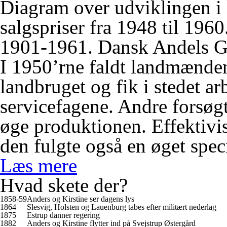
Diagram over udviklingen i
salgspriser fra 1948 til 196
1901-1961. Dansk Andels G
I 1950’rne faldt landmænde
landbruget og fik i stedet arb
servicefagene. Andre forsø
øge produktionen. Effektivi
den fulgte også en øget spec
Læs mere
Hvad skete der?
1858-59
Anders og Kirstine ser dagens lys
1864
Slesvig, Holsten og Lauenburg tabes efter militært nederlag
1875
Estrup danner regering
1882
Anders og Kirstine flytter ind på Svejstrup Østergård