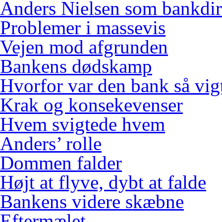
Anders Nielsen som bankdir
Problemer i massevis
Vejen mod afgrunden
Bankens dødskamp
Hvorfor var den bank så vig
Krak og konsekevenser
Hvem svigtede hvem
Anders’ rolle
Dommen falder
Højt at flyve, dybt at falde
Bankens videre skæbne
Eftermælet