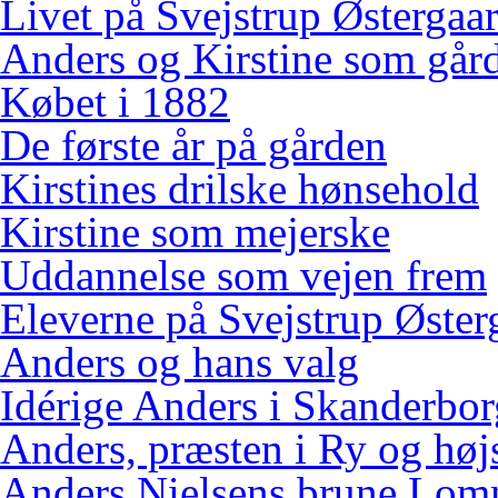
Livet på Svejstrup Østergaa
Anders og Kirstine som gård
Købet i 1882
De første år på gården
Kirstines drilske hønsehold
Kirstine som mejerske
Uddannelse som vejen frem
Eleverne på Svejstrup Øster
Anders og hans valg
Idérige Anders i Skanderbo
Anders, præsten i Ry og høj
Anders Nielsens brune Lo