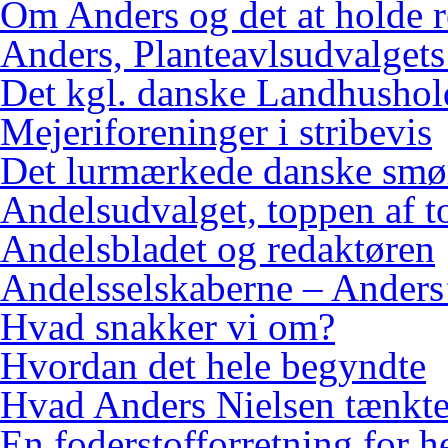
Om Anders og det at holde 
Anders, Planteavlsudvalgets
Det kgl. danske Landhushol
Mejeriforeninger i stribevis
Det lurmærkede danske smø
Andelsudvalget, toppen af 
Andelsbladet og redaktøren
Andelsselskaberne – Anders’
Hvad snakker vi om?
Hvordan det hele begyndte
Hvad Anders Nielsen tænkt
En foderstofforretning for h