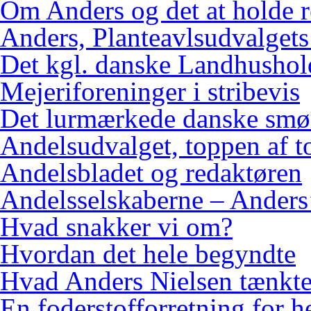
Om Anders og det at holde 
Anders, Planteavlsudvalgets
Det kgl. danske Landhushol
Mejeriforeninger i stribevis
Det lurmærkede danske smø
Andelsudvalget, toppen af 
Andelsbladet og redaktøren
Andelsselskaberne – Anders’
Hvad snakker vi om?
Hvordan det hele begyndte
Hvad Anders Nielsen tænkt
En foderstofforretning for h