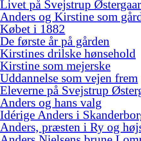
Livet på Svejstrup Østergaa
Anders og Kirstine som gård
Købet i 1882
De første år på gården
Kirstines drilske hønsehold
Kirstine som mejerske
Uddannelse som vejen frem
Eleverne på Svejstrup Øster
Anders og hans valg
Idérige Anders i Skanderbo
Anders, præsten i Ry og høj
Anders Nielsens brune Lo