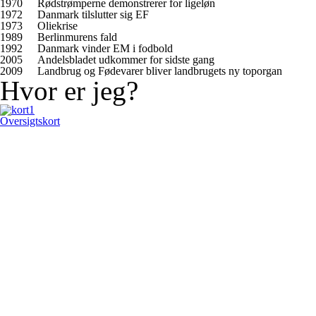
1970
Rødstrømperne demonstrerer for ligeløn
1972
Danmark tilslutter sig EF
1973
Oliekrise
1989
Berlinmurens fald
1992
Danmark vinder EM i fodbold
2005
Andelsbladet udkommer for sidste gang
2009
Landbrug og Fødevarer bliver landbrugets ny toporgan
Hvor er jeg?
Oversigtskort