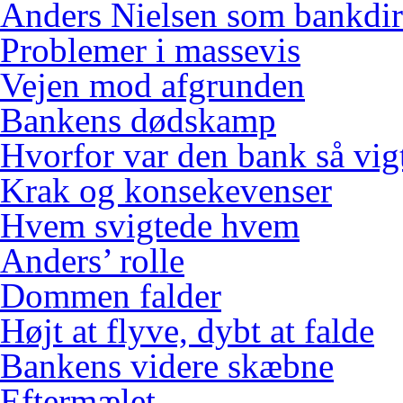
Anders Nielsen som bankdir
Problemer i massevis
Vejen mod afgrunden
Bankens dødskamp
Hvorfor var den bank så vig
Krak og konsekevenser
Hvem svigtede hvem
Anders’ rolle
Dommen falder
Højt at flyve, dybt at falde
Bankens videre skæbne
Eftermælet