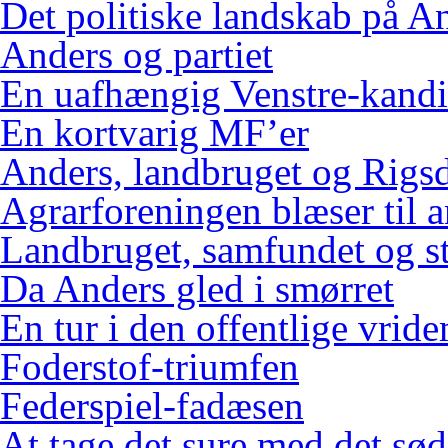
Det politiske landskab på An
Anders og partiet
En uafhængig Venstre-kandi
En kortvarig MF’er
Anders, landbruget og Rigs
Agrarforeningen blæser til 
Landbruget, samfundet og s
Da Anders gled i smørret
En tur i den offentlige vrid
Foderstof-triumfen
Federspiel-fadæsen
At tage det sure med det sød