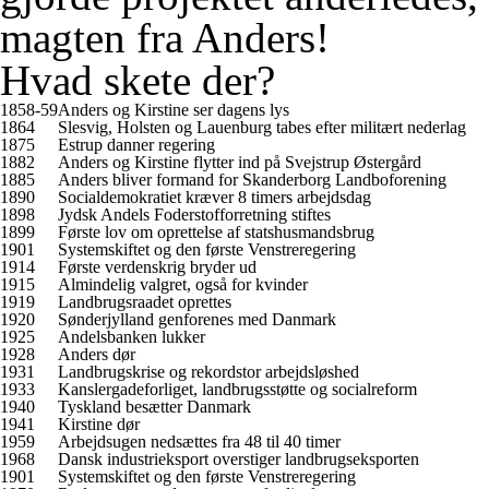
magten fra Anders!
Hvad skete der?
1858-59
Anders og Kirstine ser dagens lys
1864
Slesvig, Holsten og Lauenburg tabes efter militært nederlag
1875
Estrup danner regering
1882
Anders og Kirstine flytter ind på Svejstrup Østergård
1885
Anders bliver formand for Skanderborg Landboforening
1890
Socialdemokratiet kræver 8 timers arbejdsdag
1898
Jydsk Andels Foderstofforretning stiftes
1899
Første lov om oprettelse af statshusmandsbrug
1901
Systemskiftet og den første Venstreregering
1914
Første verdenskrig bryder ud
1915
Almindelig valgret, også for kvinder
1919
Landbrugsraadet oprettes
1920
Sønderjylland genforenes med Danmark
1925
Andelsbanken lukker
1928
Anders dør
1931
Landbrugskrise og rekordstor arbejdsløshed
1933
Kanslergadeforliget, landbrugsstøtte og socialreform
1940
Tyskland besætter Danmark
1941
Kirstine dør
1959
Arbejdsugen nedsættes fra 48 til 40 timer
1968
Dansk industrieksport overstiger landbrugseksporten
1901
Systemskiftet og den første Venstreregering