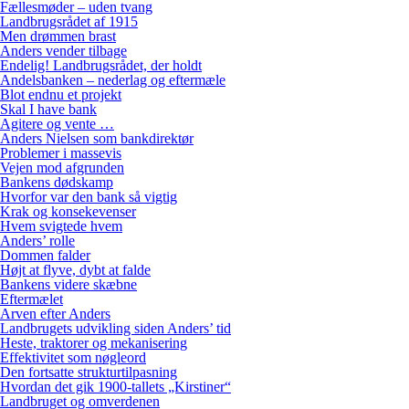
Fællesmøder – uden tvang
Landbrugsrådet af 1915
Men drømmen brast
Anders vender tilbage
Endelig! Landbrugsrådet, der holdt
Andelsbanken – nederlag og eftermæle
Blot endnu et projekt
Skal I have bank
Agitere og vente …
Anders Nielsen som bankdirektør
Problemer i massevis
Vejen mod afgrunden
Bankens dødskamp
Hvorfor var den bank så vigtig
Krak og konsekevenser
Hvem svigtede hvem
Anders’ rolle
Dommen falder
Højt at flyve, dybt at falde
Bankens videre skæbne
Eftermælet
Arven efter Anders
Landbrugets udvikling siden Anders’ tid
Heste, traktorer og mekanisering
Effektivitet som nøgleord
Den fortsatte strukturtilpasning
Hvordan det gik 1900-tallets „Kirstiner“
Landbruget og omverdenen