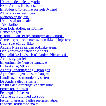
Hvordan det hele begyndte
Hvad Anders Nielsen tænkte
En foderstofforretning for hele Jylland
At overbevise sine egne
Monopoler, nej tak!
Hvem skal nu betale
JAF i knibe
Som foderstoffer, så gødning
Cementkrigen
Betonkapitalister og forbrugersammenhold
Cementsejren cementeres, men ikke i Højesteret
Uden salg går det ikke
Anders Nielsen på den politiske arena
Den Venstre-orienterede Anders
Det politiske landskab på Anders Nielsens tid
Anders og partiet
En uafhængig Venstre-kandidat
En kortvarig MF’er
Anders, landbruget og Rigsdagen
Agrarforeningen blæser til angreb
Landbruget, samfundet og staten
Da Anders gled i smørret
En tur i den offentlige vridemaskine
Foderstof-triumfen
Federspiel-fadæsen
At tage det sure med det søde
Fælles interesser, fælles repræsentation
Et første skridt mod målet