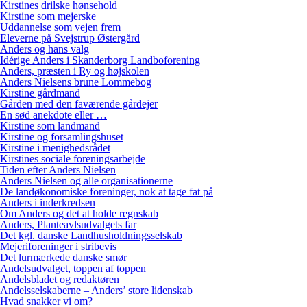
Kirstines drilske hønsehold
Kirstine som mejerske
Uddannelse som vejen frem
Eleverne på Svejstrup Østergård
Anders og hans valg
Idérige Anders i Skanderborg Landboforening
Anders, præsten i Ry og højskolen
Anders Nielsens brune Lommebog
Kirstine gårdmand
Gården med den faværende gårdejer
En sød anekdote eller …
Kirstine som landmand
Kirstine og forsamlingshuset
Kirstine i menighedsrådet
Kirstines sociale foreningsarbejde
Tiden efter Anders Nielsen
Anders Nielsen og alle organisationerne
De landøkonomiske foreninger, nok at tage fat på
Anders i inderkredsen
Om Anders og det at holde regnskab
Anders, Planteavlsudvalgets far
Det kgl. danske Landhusholdningsselskab
Mejeriforeninger i stribevis
Det lurmærkede danske smør
Andelsudvalget, toppen af toppen
Andelsbladet og redaktøren
Andelsselskaberne – Anders’ store lidenskab
Hvad snakker vi om?