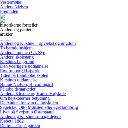
Vestermølle
Anders Nielsen
Fremtiden
historikerne fortæller
Anders og partiet
artikler
Anders og Kirstine – opvækst og ungdom
To barndomshjem
Anders’ familie i Gl. Rye
Anders’ skolegang
Kirstines baggrund
Den yderligere uddannelse
Emdrupborg Højskole
Tiden på Landbohøjskolen
Kirstines uddannelse
Hanne Nielsen, Havarthigård
På arbejdsmarkedet
Anders, Kirstine og Karise Højskole
Om højskolernes betydning
Da Anders forsvarede højskolen
Segelcke, Otto Mønsted eller eget landbrug
Livet på Svejstrup Østergaard
Anders og Kirstine som gårdejere
Købet i 1882
De første år på gården