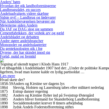
Anders’ børn
Hvordan det gik landboforeningerne
Landbrugsrådet, en succes
Andelsudvalgets videre skæbne
Sidste nyt! – Landbrug og fødevarer
Når Andelsbevægelsen bevæger sig
Mejerierne siden Anders
Da JAF og DAG slog sig sammen
Cementfabrikken, der vedgik arv og gæld
Andelsbladet og debatten
Andre større andelsbrancher
Monopoler og andelsslagterier
Da genteknologien gik i frø
Dyrene, der har skindet imod sig
Fortid, nutid og fremtid
Tegning af ukendt tegner i Klods Hans 1917
I et tilbageblik i Andelsbladet 1907 hed det: „Under de politiske Kam
ligefrem, hvad man kunne kalde en lydig partisoldat …
Læs mere
Hvad skete der?
1858-59
Anders og Kirstine ser dagens lys
1864
Slesvig, Holsten og Lauenburg tabes efter militært nederlag
1875
Estrup danner regering
1882
Anders og Kirstine flytter ind på Svejstrup Østergård
1885
Anders bliver formand for Skanderborg Landboforening
1890
Socialdemokratiet kræver 8 timers arbejdsdag
1898
Jydsk Andels Foderstofforretning stiftes