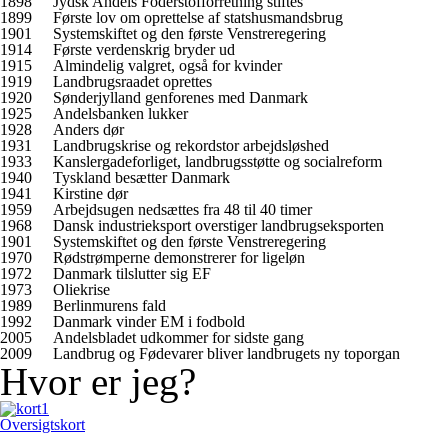
1898
Jydsk Andels Foderstofforretning stiftes
1899
Første lov om oprettelse af statshusmandsbrug
1901
Systemskiftet og den første Venstreregering
1914
Første verdenskrig bryder ud
1915
Almindelig valgret, også for kvinder
1919
Landbrugsraadet oprettes
1920
Sønderjylland genforenes med Danmark
1925
Andelsbanken lukker
1928
Anders dør
1931
Landbrugskrise og rekordstor arbejdsløshed
1933
Kanslergadeforliget, landbrugsstøtte og socialreform
1940
Tyskland besætter Danmark
1941
Kirstine dør
1959
Arbejdsugen nedsættes fra 48 til 40 timer
1968
Dansk industrieksport overstiger landbrugseksporten
1901
Systemskiftet og den første Venstreregering
1970
Rødstrømperne demonstrerer for ligeløn
1972
Danmark tilslutter sig EF
1973
Oliekrise
1989
Berlinmurens fald
1992
Danmark vinder EM i fodbold
2005
Andelsbladet udkommer for sidste gang
2009
Landbrug og Fødevarer bliver landbrugets ny toporgan
Hvor er jeg?
Oversigtskort