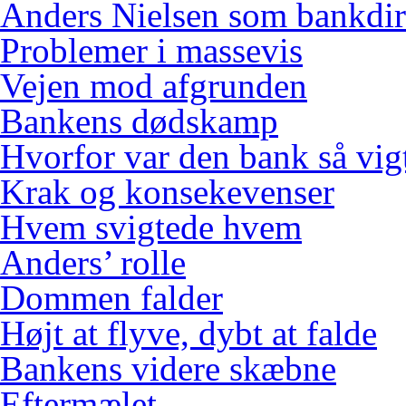
Anders Nielsen som bankdir
Problemer i massevis
Vejen mod afgrunden
Bankens dødskamp
Hvorfor var den bank så vig
Krak og konsekevenser
Hvem svigtede hvem
Anders’ rolle
Dommen falder
Højt at flyve, dybt at falde
Bankens videre skæbne
Eftermælet