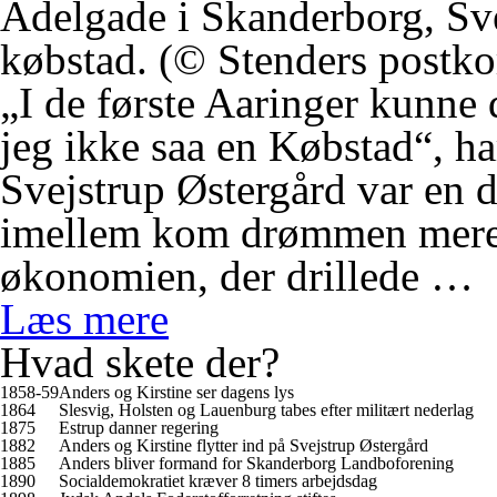
Adelgade i Skanderborg, Sv
købstad. (© Stenders postko
„I de første Aaringer kunne
jeg ikke saa en Købstad“, ha
Svejstrup Østergård var en 
imellem kom drømmen mere ti
økonomien, der drillede …
Læs mere
Hvad skete der?
1858-59
Anders og Kirstine ser dagens lys
1864
Slesvig, Holsten og Lauenburg tabes efter militært nederlag
1875
Estrup danner regering
1882
Anders og Kirstine flytter ind på Svejstrup Østergård
1885
Anders bliver formand for Skanderborg Landboforening
1890
Socialdemokratiet kræver 8 timers arbejdsdag