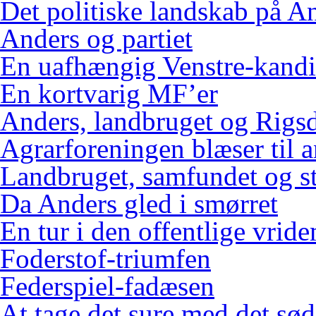
Det politiske landskab på An
Anders og partiet
En uafhængig Venstre-kandi
En kortvarig MF’er
Anders, landbruget og Rigs
Agrarforeningen blæser til 
Landbruget, samfundet og s
Da Anders gled i smørret
En tur i den offentlige vrid
Foderstof-triumfen
Federspiel-fadæsen
At tage det sure med det sød