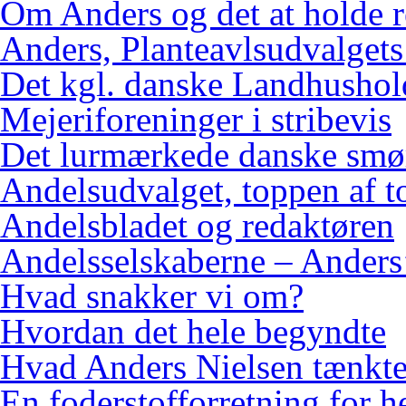
Om Anders og det at holde 
Anders, Planteavlsudvalgets
Det kgl. danske Landhushol
Mejeriforeninger i stribevis
Det lurmærkede danske smø
Andelsudvalget, toppen af 
Andelsbladet og redaktøren
Andelsselskaberne – Anders’
Hvad snakker vi om?
Hvordan det hele begyndte
Hvad Anders Nielsen tænkt
En foderstofforretning for h