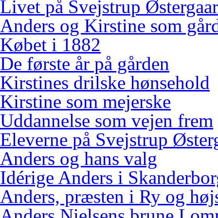
Livet på Svejstrup Østergaa
Anders og Kirstine som gård
Købet i 1882
De første år på gården
Kirstines drilske hønsehold
Kirstine som mejerske
Uddannelse som vejen frem
Eleverne på Svejstrup Øster
Anders og hans valg
Idérige Anders i Skanderbo
Anders, præsten i Ry og høj
Anders Nielsens brune Lo