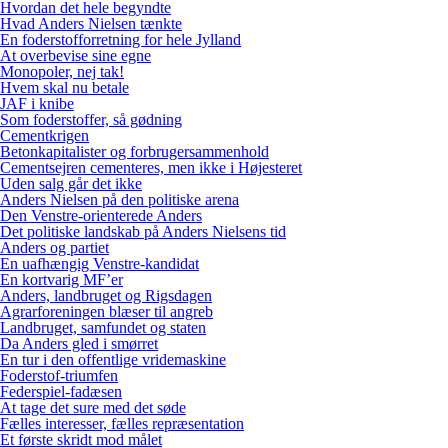
Hvordan det hele begyndte
Hvad Anders Nielsen tænkte
En foderstofforretning for hele Jylland
At overbevise sine egne
Monopoler, nej tak!
Hvem skal nu betale
JAF i knibe
Som foderstoffer, så gødning
Cementkrigen
Betonkapitalister og forbrugersammenhold
Cementsejren cementeres, men ikke i Højesteret
Uden salg går det ikke
Anders Nielsen på den politiske arena
Den Venstre-orienterede Anders
Det politiske landskab på Anders Nielsens tid
Anders og partiet
En uafhængig Venstre-kandidat
En kortvarig MF’er
Anders, landbruget og Rigsdagen
Agrarforeningen blæser til angreb
Landbruget, samfundet og staten
Da Anders gled i smørret
En tur i den offentlige vridemaskine
Foderstof-triumfen
Federspiel-fadæsen
At tage det sure med det søde
Fælles interesser, fælles repræsentation
Et første skridt mod målet