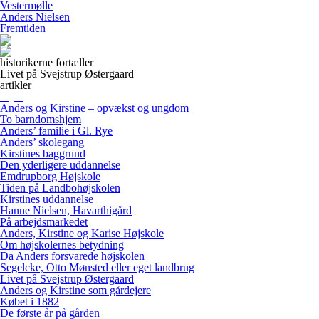
Vestermølle
Anders Nielsen
Fremtiden
historikerne fortæller
Livet på Svejstrup Østergaard
artikler
Anders og Kirstine – opvækst og ungdom
To barndomshjem
Anders’ familie i Gl. Rye
Anders’ skolegang
Kirstines baggrund
Den yderligere uddannelse
Emdrupborg Højskole
Tiden på Landbohøjskolen
Kirstines uddannelse
Hanne Nielsen, Havarthigård
På arbejdsmarkedet
Anders, Kirstine og Karise Højskole
Om højskolernes betydning
Da Anders forsvarede højskolen
Segelcke, Otto Mønsted eller eget landbrug
Livet på Svejstrup Østergaard
Anders og Kirstine som gårdejere
Købet i 1882
De første år på gården