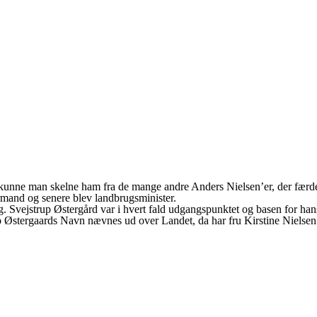
kunne man skelne ham fra de mange andre Anders Nielsen’er, der færde
rmand og senere blev landbrugsminister.
g. Svejstrup Østergård var i hvert fald udgangspunktet og basen for han
 Østergaards Navn nævnes ud over Landet, da har fru Kirstine Nielsen s