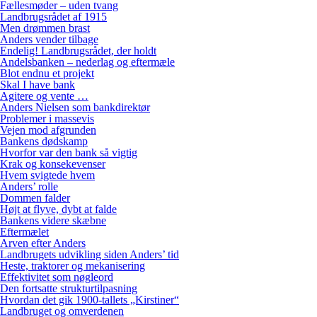
Fællesmøder – uden tvang
Landbrugsrådet af 1915
Men drømmen brast
Anders vender tilbage
Endelig! Landbrugsrådet, der holdt
Andelsbanken – nederlag og eftermæle
Blot endnu et projekt
Skal I have bank
Agitere og vente …
Anders Nielsen som bankdirektør
Problemer i massevis
Vejen mod afgrunden
Bankens dødskamp
Hvorfor var den bank så vigtig
Krak og konsekevenser
Hvem svigtede hvem
Anders’ rolle
Dommen falder
Højt at flyve, dybt at falde
Bankens videre skæbne
Eftermælet
Arven efter Anders
Landbrugets udvikling siden Anders’ tid
Heste, traktorer og mekanisering
Effektivitet som nøgleord
Den fortsatte strukturtilpasning
Hvordan det gik 1900-tallets „Kirstiner“
Landbruget og omverdenen