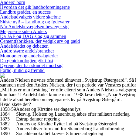
Anders’ børn
Hvordan det gik landboforeningerne
Landbrugsrådet, en succes
Andelsudvalgets videre skæbne
Sidste nyt! – Landbrug og fødevarer
Når Andelsbevægelsen bevæger sig
Mejerierne siden Anders
Da JAF og DAG slog sig sammen
Cementfabrikken, der vedgik arv og gæld
Andelsbladet og debatten
Andre større andelsbrancher
Monopoler og andelsslagterier
Da genteknologien gik i frø
Dyrene, der har skindet imod sig
Fortid, nutid og fremtid
Anders Nielsen nævnes ofte med tilnavnet „Svejstrup Østergaard“. Så 
sammen med den Anders Nielsen, der i en periode var Venstres partifo
„Mit hus er min fæstning“ er ofte citeret som Anders Nielsens valgspro
kun hans! I Andelsbladet kunne man i 1938 læse dette: „Naar Svejstrup
I dette afsnit berettes om ægteparrets liv på Svejstrup Østergård.
Hvad skete der?
1858-59
Anders og Kirstine ser dagens lys
1864
Slesvig, Holsten og Lauenburg tabes efter militært nederlag
1875
Estrup danner regering
1882
Anders og Kirstine flytter ind på Svejstrup Østergård
1885
Anders bliver formand for Skanderborg Landboforening
1890
Socialdemokratiet kræver 8 timers arbejdsdag