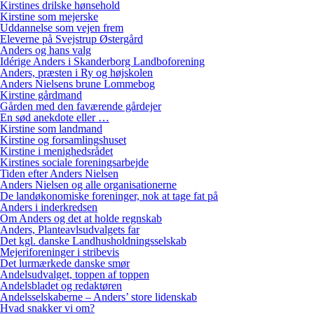
Kirstines drilske hønsehold
Kirstine som mejerske
Uddannelse som vejen frem
Eleverne på Svejstrup Østergård
Anders og hans valg
Idérige Anders i Skanderborg Landboforening
Anders, præsten i Ry og højskolen
Anders Nielsens brune Lommebog
Kirstine gårdmand
Gården med den faværende gårdejer
En sød anekdote eller …
Kirstine som landmand
Kirstine og forsamlingshuset
Kirstine i menighedsrådet
Kirstines sociale foreningsarbejde
Tiden efter Anders Nielsen
Anders Nielsen og alle organisationerne
De landøkonomiske foreninger, nok at tage fat på
Anders i inderkredsen
Om Anders og det at holde regnskab
Anders, Planteavlsudvalgets far
Det kgl. danske Landhusholdningsselskab
Mejeriforeninger i stribevis
Det lurmærkede danske smør
Andelsudvalget, toppen af toppen
Andelsbladet og redaktøren
Andelsselskaberne – Anders’ store lidenskab
Hvad snakker vi om?